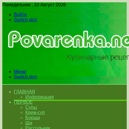
Понедельник , 10 Август 2026
Войти
Switch skin
Меню
Switch skin
ГЛАВНАЯ
Информация
ПЕРВОЕ
Супы
Крем-суп
Борщи
Щи
Рассольник