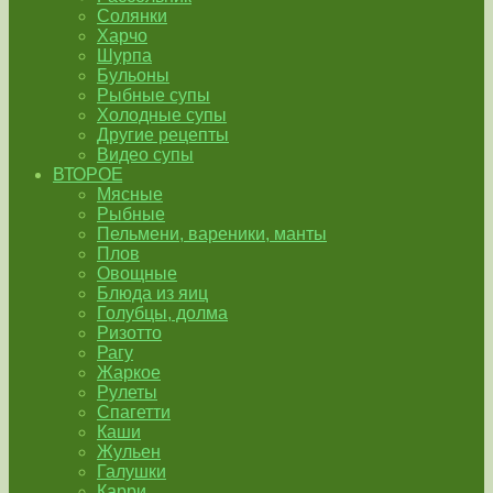
Солянки
Харчо
Шурпа
Бульоны
Рыбные супы
Холодные супы
Другие рецепты
Видео супы
ВТОРОЕ
Мясные
Рыбные
Пельмени, вареники, манты
Плов
Овощные
Блюда из яиц
Голубцы, долма
Ризотто
Рагу
Жаркое
Рулеты
Спагетти
Каши
Жульен
Галушки
Карри