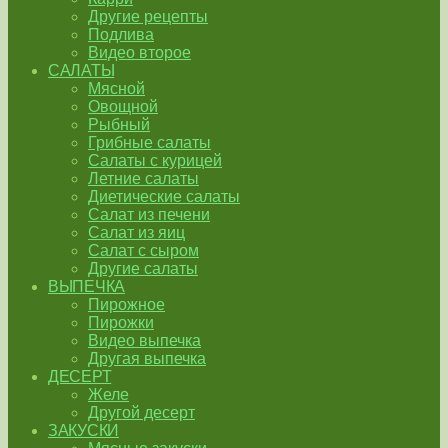
Другие рецепты
Подлива
Видео второе
САЛАТЫ
Мясной
Овощной
Рыбный
Грибные салаты
Салаты с курицей
Летние салаты
Диетические салаты
Салат из печени
Салат из яиц
Салат с сыром
Другие салаты
ВЫПЕЧКА
Пирожное
Пирожки
Видео выпечка
Другая выпечка
ДЕСЕРТ
Желе
Другой десерт
ЗАКУСКИ