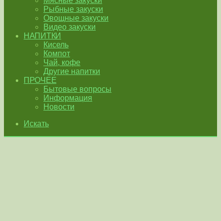
Мясные закуски
Рыбные закуски
Овощные закуски
Видео закуски
НАПИТКИ
Кисель
Компот
Чай, кофе
Другие напитки
ПРОЧЕЕ
Бытовые вопросы
Информация
Новости
Искать