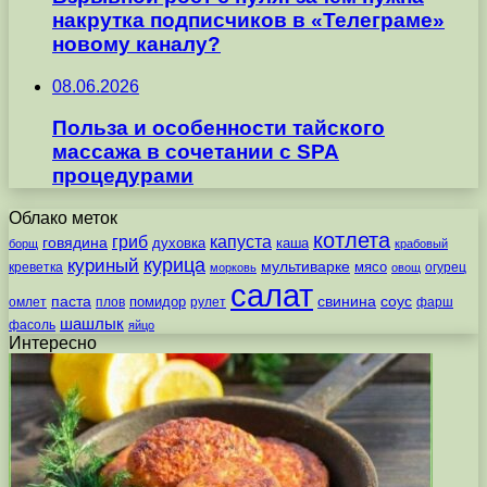
накрутка подписчиков в «Телеграме»
новому каналу?
08.06.2026
Польза и особенности тайского
массажа в сочетании с SPA
процедурами
Облако меток
котлета
гриб
капуста
говядина
духовка
каша
борщ
крабовый
курица
куриный
мультиварке
мясо
креветка
огурец
морковь
овощ
салат
паста
свинина
соус
помидор
омлет
плов
рулет
фарш
шашлык
фасоль
яйцо
Интересно