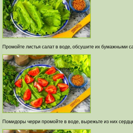
Промойте листья салат в воде, обсушите их бумажными са
Помидоры черри промойте в воде, вырежьте из них сердце