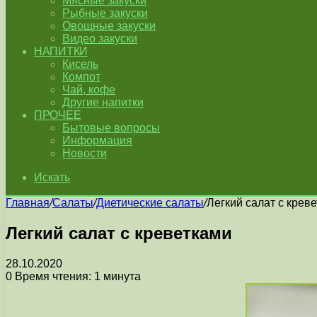
Мясные закуски
Рыбные закуски
Овощные закуски
Видео закуски
НАПИТКИ
Кисель
Компот
Чай, кофе
Другие напитки
ПРОЧЕЕ
Бытовые вопросы
Информация
Новости
Искать
Главная
/
Салаты
/
Диетические салаты
/
Легкий салат с крев
Легкий салат с креветками
28.10.2020
0
Время чтения: 1 минута