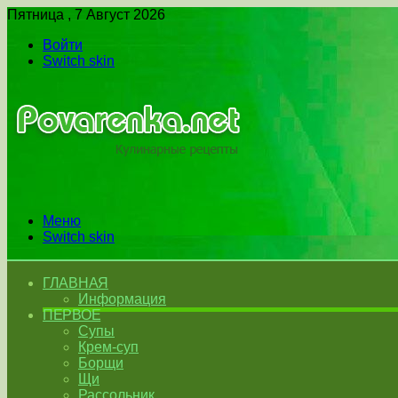
Пятница , 7 Август 2026
Войти
Switch skin
Меню
Switch skin
ГЛАВНАЯ
Информация
ПЕРВОЕ
Супы
Крем-суп
Борщи
Щи
Рассольник