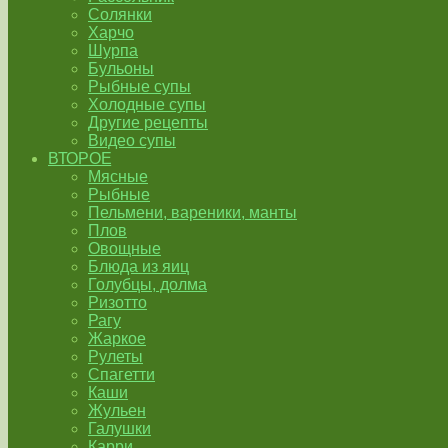
Солянки
Харчо
Шурпа
Бульоны
Рыбные супы
Холодные супы
Другие рецепты
Видео супы
ВТОРОЕ
Мясные
Рыбные
Пельмени, вареники, манты
Плов
Овощные
Блюда из яиц
Голубцы, долма
Ризотто
Рагу
Жаркое
Рулеты
Спагетти
Каши
Жульен
Галушки
Карри