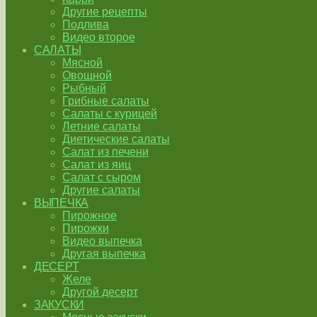
Другие рецепты
Подлива
Видео второе
САЛАТЫ
Мясной
Овощной
Рыбный
Грибные салаты
Салаты с курицей
Летние салаты
Диетические салаты
Салат из печени
Салат из яиц
Салат с сыром
Другие салаты
ВЫПЕЧКА
Пирожное
Пирожки
Видео выпечка
Другая выпечка
ДЕСЕРТ
Желе
Другой десерт
ЗАКУСКИ