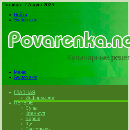
Пятница , 7 Август 2026
Войти
Switch skin
Меню
Switch skin
ГЛАВНАЯ
Информация
ПЕРВОЕ
Супы
Крем-суп
Борщи
Щи
Рассольник