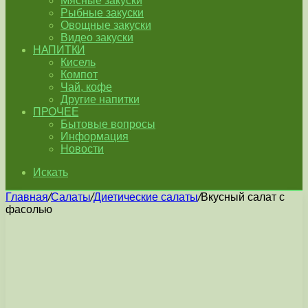
Мясные закуски
Рыбные закуски
Овощные закуски
Видео закуски
НАПИТКИ
Кисель
Компот
Чай, кофе
Другие напитки
ПРОЧЕЕ
Бытовые вопросы
Информация
Новости
Искать
Главная
/
Салаты
/
Диетические салаты
/
Вкусный салат с
фасолью