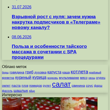
31.07.2026
Взрывной рост с нуля: зачем нужна
накрутка подписчиков в «Телеграме»
новому каналу?
08.06.2026
Польза и особенности тайского
массажа в сочетании с SPA
процедурами
Облако меток
котлета
гриб
капуста
говядина
духовка
каша
борщ
крабовый
курица
куриный
мультиварке
мясо
креветка
огурец
морковь
овощ
салат
паста
свинина
соус
помидор
омлет
плов
рулет
фарш
шашлык
фасоль
яйцо
Интересно