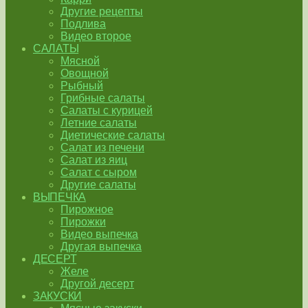
Другие рецепты
Подлива
Видео второе
САЛАТЫ
Мясной
Овощной
Рыбный
Грибные салаты
Салаты с курицей
Летние салаты
Диетические салаты
Салат из печени
Салат из яиц
Салат с сыром
Другие салаты
ВЫПЕЧКА
Пирожное
Пирожки
Видео выпечка
Другая выпечка
ДЕСЕРТ
Желе
Другой десерт
ЗАКУСКИ