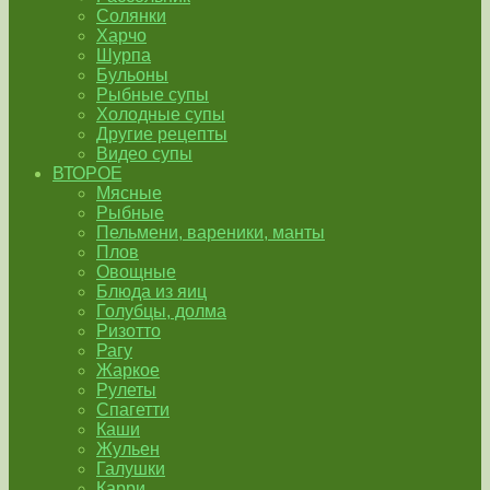
Солянки
Харчо
Шурпа
Бульоны
Рыбные супы
Холодные супы
Другие рецепты
Видео супы
ВТОРОЕ
Мясные
Рыбные
Пельмени, вареники, манты
Плов
Овощные
Блюда из яиц
Голубцы, долма
Ризотто
Рагу
Жаркое
Рулеты
Спагетти
Каши
Жульен
Галушки
Карри