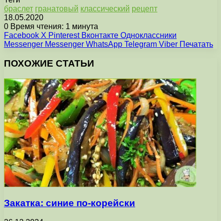
браслет
гранатовый
классический
рецепт
18.05.2020
0
Время чтения: 1 минута
Facebook
X
Pinterest
Вконтакте
Одноклассники
Messenger
Messenger
WhatsApp
Telegram
Viber
Печатать
ПОХОЖИЕ СТАТЬИ
Закатка: синие по-корейски