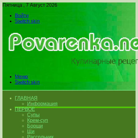
Пятница , 7 Август 2026
Войти
Switch skin
Меню
Switch skin
ГЛАВНАЯ
Информация
ПЕРВОЕ
Супы
Крем-суп
Борщи
Щи
Рассольник