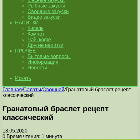
Мясные закуски
Рыбные закуски
Овощные закуски
Видео закуски
НАПИТКИ
Кисель
Компот
Чай, кофе
Другие напитки
ПРОЧЕЕ
Бытовые вопросы
Информация
Новости
Искать
Главная
/
Салаты
/
Овощной
/
Гранатовый браслет рецепт
классический
Гранатовый браслет рецепт
классический
18.05.2020
0
Время чтения: 1 минута