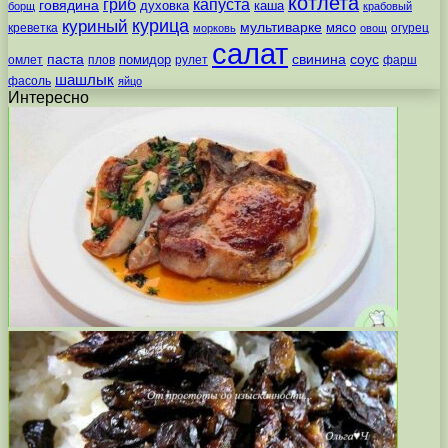
котлета
гриб
капуста
говядина
духовка
каша
борщ
крабовый
курица
куриный
мультиварке
мясо
креветка
огурец
морковь
овощ
салат
паста
свинина
соус
помидор
омлет
плов
рулет
фарш
шашлык
фасоль
яйцо
Интересно