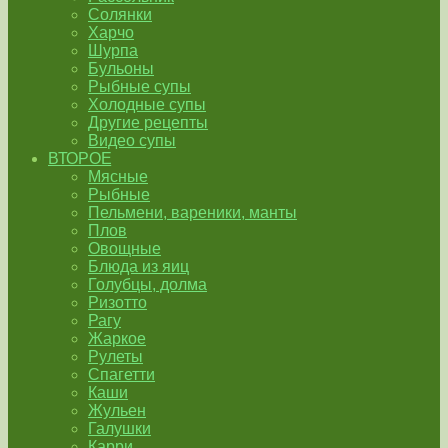
Солянки
Харчо
Шурпа
Бульоны
Рыбные супы
Холодные супы
Другие рецепты
Видео супы
ВТОРОЕ
Мясные
Рыбные
Пельмени, вареники, манты
Плов
Овощные
Блюда из яиц
Голубцы, долма
Ризотто
Рагу
Жаркое
Рулеты
Спагетти
Каши
Жульен
Галушки
Карри