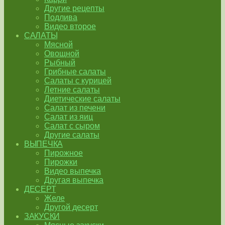
Другие рецепты
Подлива
Видео второе
САЛАТЫ
Мясной
Овощной
Рыбный
Грибные салаты
Салаты с курицей
Летние салаты
Диетические салаты
Салат из печени
Салат из яиц
Салат с сыром
Другие салаты
ВЫПЕЧКА
Пирожное
Пирожки
Видео выпечка
Другая выпечка
ДЕСЕРТ
Желе
Другой десерт
ЗАКУСКИ