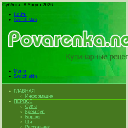
Суббота , 8 Август 2026
Войти
Switch skin
Меню
Switch skin
ГЛАВНАЯ
Информация
ПЕРВОЕ
Супы
Крем-суп
Борщи
Щи
Рассольник