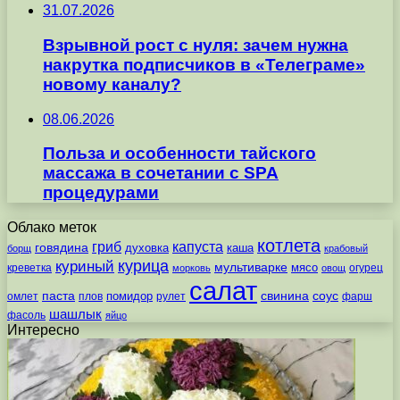
31.07.2026
Взрывной рост с нуля: зачем нужна
накрутка подписчиков в «Телеграме»
новому каналу?
08.06.2026
Польза и особенности тайского
массажа в сочетании с SPA
процедурами
Облако меток
котлета
гриб
капуста
говядина
духовка
каша
борщ
крабовый
курица
куриный
мультиварке
мясо
креветка
огурец
морковь
овощ
салат
паста
свинина
соус
помидор
омлет
плов
рулет
фарш
шашлык
фасоль
яйцо
Интересно