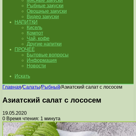
Мясные закуски
Рыбные закуски
Овощные закуски
Видео закуски
НАПИТКИ
Кисель
Компот
Чай, кофе
Другие напитки
ПРОЧЕЕ
Бытовые вопросы
Информация
Новости
Искать
Главная
/
Салаты
/
Рыбный
/
Азиатский салат с лососем
Азиатский салат с лососем
19.05.2020
0
Время чтения: 1 минута