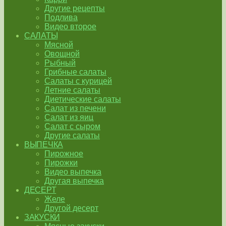
Другие рецепты
Подлива
Видео второе
САЛАТЫ
Мясной
Овощной
Рыбный
Грибные салаты
Салаты с курицей
Летние салаты
Диетические салаты
Салат из печени
Салат из яиц
Салат с сыром
Другие салаты
ВЫПЕЧКА
Пирожное
Пирожки
Видео выпечка
Другая выпечка
ДЕСЕРТ
Желе
Другой десерт
ЗАКУСКИ