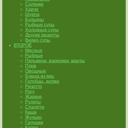
Солянки
Харчо
Шурпа
Бульоны
Рыбные супы
Холодные супы
Другие рецепты
Видео супы
ВТОРОЕ
Мясные
Рыбные
Пельмени, вареники, манты
Плов
Овощные
Блюда из яиц
Голубцы, долма
Ризотто
Рагу
Жаркое
Рулеты
Спагетти
Каши
Жульен
Галушки
Карри