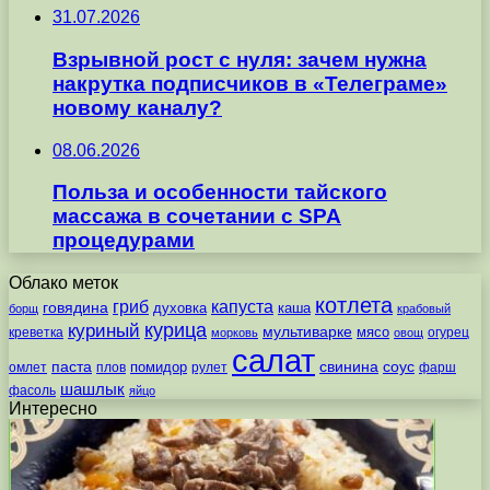
31.07.2026
Взрывной рост с нуля: зачем нужна
накрутка подписчиков в «Телеграме»
новому каналу?
08.06.2026
Польза и особенности тайского
массажа в сочетании с SPA
процедурами
Облако меток
котлета
гриб
капуста
говядина
духовка
каша
борщ
крабовый
курица
куриный
мультиварке
мясо
креветка
огурец
морковь
овощ
салат
паста
свинина
соус
помидор
омлет
плов
рулет
фарш
шашлык
фасоль
яйцо
Интересно