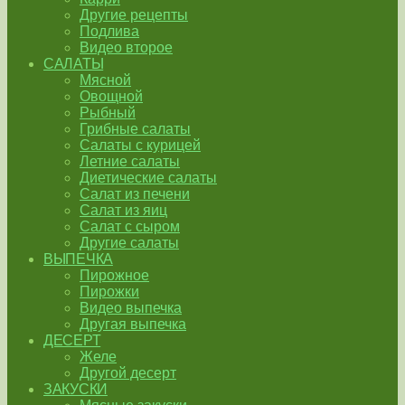
Другие рецепты
Подлива
Видео второе
САЛАТЫ
Мясной
Овощной
Рыбный
Грибные салаты
Салаты с курицей
Летние салаты
Диетические салаты
Салат из печени
Салат из яиц
Салат с сыром
Другие салаты
ВЫПЕЧКА
Пирожное
Пирожки
Видео выпечка
Другая выпечка
ДЕСЕРТ
Желе
Другой десерт
ЗАКУСКИ