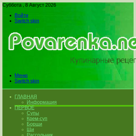
Суббота , 8 Август 2026
Войти
Switch skin
Меню
Switch skin
ГЛАВНАЯ
Информация
ПЕРВОЕ
Супы
Крем-суп
Борщи
Щи
Рассольник