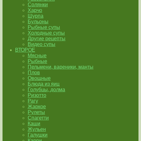
Солянки
Харчо
Шурпа
Бульоны
Рыбные супы
Холодные супы
Другие рецепты
Видео супы
ВТОРОЕ
Мясные
Рыбные
Пельмени, вареники, манты
Плов
Овощные
Блюда из яиц
Голубцы, долма
Ризотто
Рагу
Жаркое
Рулеты
Спагетти
Каши
Жульен
Галушки
Карри