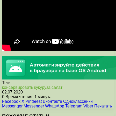
Теги
консервировать
кукуруза
салат
02.07.2020
0
Время чтения: 1 минута
Facebook
X
Pinterest
Вконтакте
Одноклассники
Messenger
Messenger
WhatsApp
Telegram
Viber
Печатать