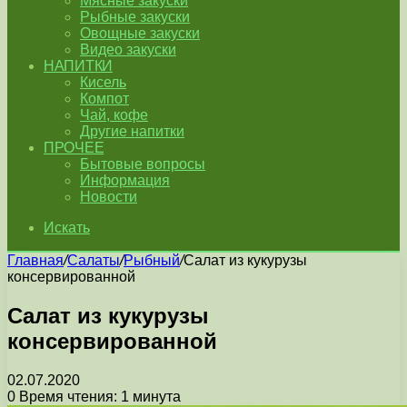
Мясные закуски
Рыбные закуски
Овощные закуски
Видео закуски
НАПИТКИ
Кисель
Компот
Чай, кофе
Другие напитки
ПРОЧЕЕ
Бытовые вопросы
Информация
Новости
Искать
Главная
/
Салаты
/
Рыбный
/
Салат из кукурузы
консервированной
Салат из кукурузы
консервированной
02.07.2020
0
Время чтения: 1 минута