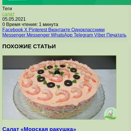
Теги
cалат
05.05.2021
0
Время чтения: 1 минута
Facebook
X
Pinterest
Вконтакте
Одноклассники
Messenger
Messenger
WhatsApp
Telegram
Viber
Печатать
ПОХОЖИЕ СТАТЬИ
Салат «Морская ракушка»