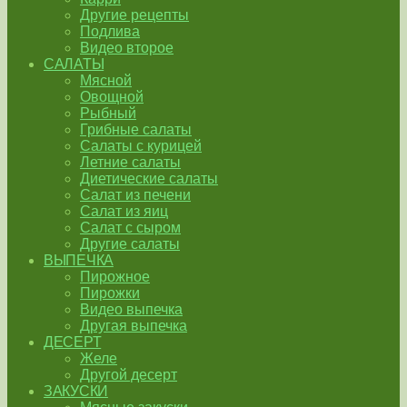
Другие рецепты
Подлива
Видео второе
САЛАТЫ
Мясной
Овощной
Рыбный
Грибные салаты
Салаты с курицей
Летние салаты
Диетические салаты
Салат из печени
Салат из яиц
Салат с сыром
Другие салаты
ВЫПЕЧКА
Пирожное
Пирожки
Видео выпечка
Другая выпечка
ДЕСЕРТ
Желе
Другой десерт
ЗАКУСКИ