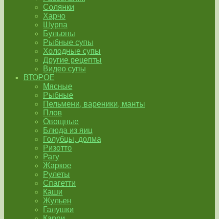
Солянки
Харчо
Шурпа
Бульоны
Рыбные супы
Холодные супы
Другие рецепты
Видео супы
ВТОРОЕ
Мясные
Рыбные
Пельмени, вареники, манты
Плов
Овощные
Блюда из яиц
Голубцы, долма
Ризотто
Рагу
Жаркое
Рулеты
Спагетти
Каши
Жульен
Галушки
Карри