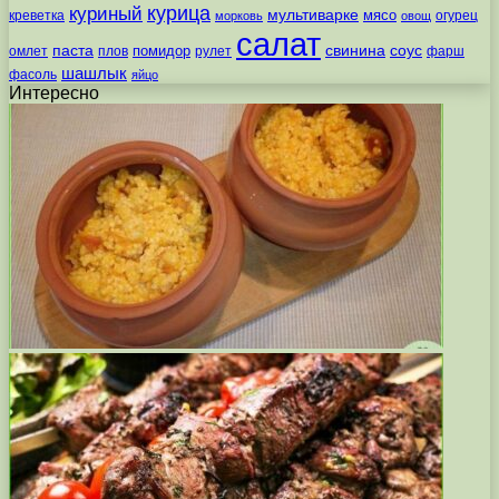
курица
куриный
мультиварке
мясо
креветка
огурец
морковь
овощ
салат
паста
свинина
соус
помидор
омлет
плов
рулет
фарш
шашлык
фасоль
яйцо
Интересно