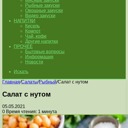
Мясные закуски
Рыбные закуски
Овощные закуски
Видео закуски
НАПИТКИ
Кисель
Компот
Чай, кофе
Другие напитки
ПРОЧЕЕ
Бытовые вопросы
Информация
Новости
Искать
Главная
/
Салаты
/
Рыбный
/
Cалат с нутом
Cалат с нутом
05.05.2021
0
Время чтения: 1 минута