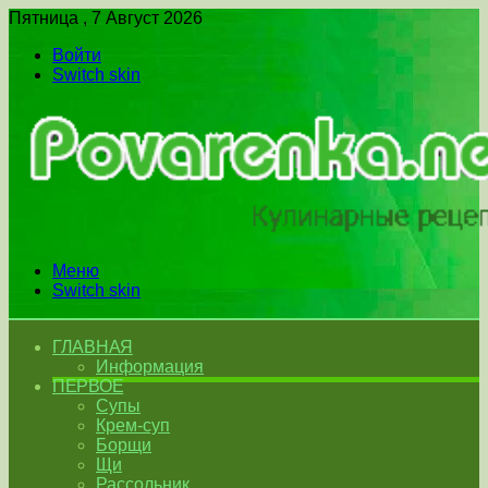
Пятница , 7 Август 2026
Войти
Switch skin
Меню
Switch skin
ГЛАВНАЯ
Информация
ПЕРВОЕ
Супы
Крем-суп
Борщи
Щи
Рассольник