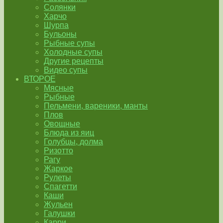
Солянки
Харчо
Шурпа
Бульоны
Рыбные супы
Холодные супы
Другие рецепты
Видео супы
ВТОРОЕ
Мясные
Рыбные
Пельмени, вареники, манты
Плов
Овощные
Блюда из яиц
Голубцы, долма
Ризотто
Рагу
Жаркое
Рулеты
Спагетти
Каши
Жульен
Галушки
Карри