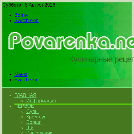
Суббота , 8 Август 2026
Войти
Switch skin
Меню
Switch skin
ГЛАВНАЯ
Информация
ПЕРВОЕ
Супы
Крем-суп
Борщи
Щи
Рассольник