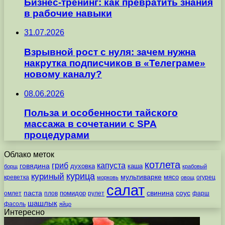
Бизнес-тренинг: как превратить знания
в рабочие навыки
31.07.2026
Взрывной рост с нуля: зачем нужна
накрутка подписчиков в «Телеграме»
новому каналу?
08.06.2026
Польза и особенности тайского
массажа в сочетании с SPA
процедурами
Облако меток
котлета
гриб
капуста
говядина
духовка
каша
борщ
крабовый
курица
куриный
мультиварке
мясо
креветка
огурец
морковь
овощ
салат
паста
свинина
соус
помидор
омлет
плов
рулет
фарш
шашлык
фасоль
яйцо
Интересно