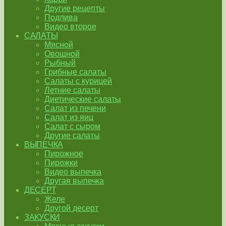
Другие рецепты
Подлива
Видео второе
САЛАТЫ
Мясной
Овощной
Рыбный
Грибные салаты
Салаты с курицей
Летние салаты
Диетические салаты
Салат из печени
Салат из яиц
Салат с сыром
Другие салаты
ВЫПЕЧКА
Пирожное
Пирожки
Видео выпечка
Другая выпечка
ДЕСЕРТ
Желе
Другой десерт
ЗАКУСКИ