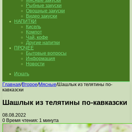
Мясные закуски
Рыбные закуски
Овощные закуски
Видео закуски
НАПИТКИ
Кисель
Компот
Чай, кофе
Другие напитки
ПРОЧЕЕ
Бытовые вопросы
Информация
Новости
Искать
Главная
/
Второе
/
Мясные
/
Шашлык из телятины по-
кавказски
Шашлык из телятины по-кавказски
08.08.2022
0
Время чтения: 1 минута