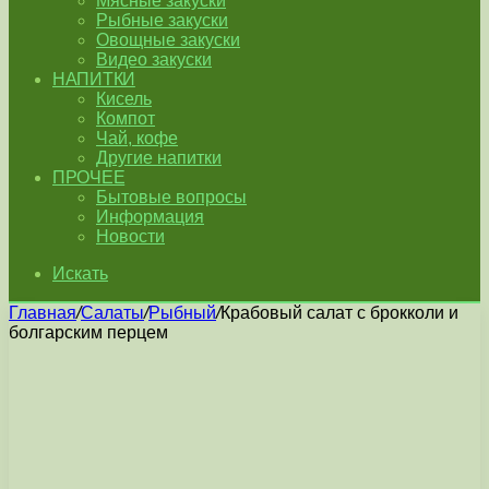
Мясные закуски
Рыбные закуски
Овощные закуски
Видео закуски
НАПИТКИ
Кисель
Компот
Чай, кофе
Другие напитки
ПРОЧЕЕ
Бытовые вопросы
Информация
Новости
Искать
Главная
/
Салаты
/
Рыбный
/
Крабовый салат с брокколи и
болгарским перцем