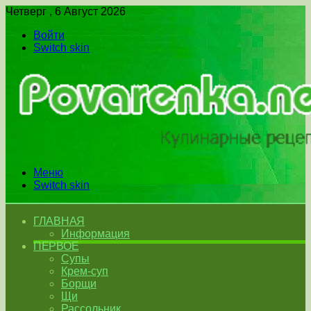
Четверг , 6 Август 2026
Войти
Switch skin
Меню
Switch skin
ГЛАВНАЯ
Информация
ПЕРВОЕ
Супы
Крем-суп
Борщи
Щи
Рассольник