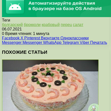
Теги
болгарский
брокколи
крабовый
перец
салат
06.07.2021
0
Время чтения: 1 минута
Facebook
X
Pinterest
Вконтакте
Одноклассники
Messenger
Messenger
WhatsApp
Telegram
Viber
Печатать
ПОХОЖИЕ СТАТЬИ