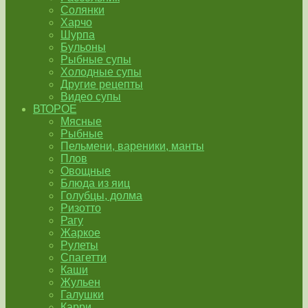
Солянки
Харчо
Шурпа
Бульоны
Рыбные супы
Холодные супы
Другие рецепты
Видео супы
ВТОРОЕ
Мясные
Рыбные
Пельмени, вареники, манты
Плов
Овощные
Блюда из яиц
Голубцы, долма
Ризотто
Рагу
Жаркое
Рулеты
Спагетти
Каши
Жульен
Галушки
Карри