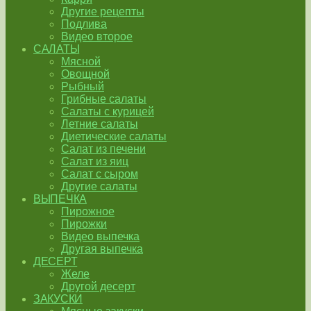
Другие рецепты
Подлива
Видео второе
САЛАТЫ
Мясной
Овощной
Рыбный
Грибные салаты
Салаты с курицей
Летние салаты
Диетические салаты
Салат из печени
Салат из яиц
Салат с сыром
Другие салаты
ВЫПЕЧКА
Пирожное
Пирожки
Видео выпечка
Другая выпечка
ДЕСЕРТ
Желе
Другой десерт
ЗАКУСКИ