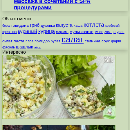
массажа в сочетании с SPA
процедурами
Облако меток
котлета
гриб
капуста
говядина
духовка
каша
борщ
крабовый
курица
куриный
мультиварке
мясо
креветка
огурец
морковь
овощ
салат
паста
свинина
соус
помидор
омлет
плов
рулет
фарш
шашлык
фасоль
яйцо
Интересно