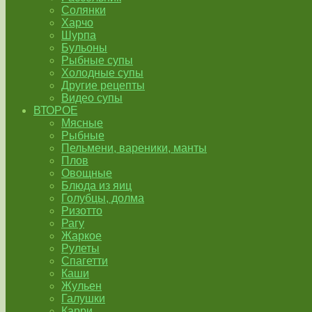
Солянки
Харчо
Шурпа
Бульоны
Рыбные супы
Холодные супы
Другие рецепты
Видео супы
ВТОРОЕ
Мясные
Рыбные
Пельмени, вареники, манты
Плов
Овощные
Блюда из яиц
Голубцы, долма
Ризотто
Рагу
Жаркое
Рулеты
Спагетти
Каши
Жульен
Галушки
Карри