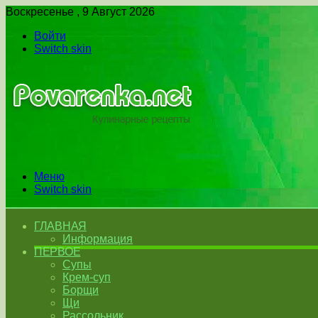
Воскресенье , 9 Август 2026
Войти
Switch skin
Меню
Switch skin
ГЛАВНАЯ
Информация
ПЕРВОЕ
Супы
Крем-суп
Борщи
Щи
Рассольник