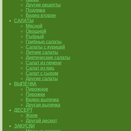
Другие рецепты
Подлива
Видео второе
САЛАТЫ
Мясной
Овощной
Рыбный
Грибные салаты
Салаты с курицей
Летние салаты
Диетические салаты
Салат из печени
Салат из яиц
Салат с сыром
Другие салаты
ВЫПЕЧКА
Пирожное
Пирожки
Видео выпечка
Другая выпечка
ДЕСЕРТ
Желе
Другой десерт
ЗАКУСКИ