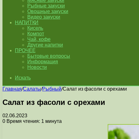
Мясные закуски
Рыбные закуски
Овощные закуски
Видео закуски
НАПИТКИ
Кисель
Компот
Чай, кофе
Другие напитки
ПРОЧЕЕ
Бытовые вопросы
Информация
Новости
Искать
Главная
/
Салаты
/
Рыбный
/
Салат из фасоли с орехами
Салат из фасоли с орехами
02.06.2023
0
Время чтения: 1 минута