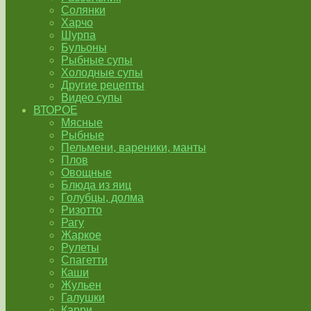
Солянки
Харчо
Шурпа
Бульоны
Рыбные супы
Холодные супы
Другие рецепты
Видео супы
ВТОРОЕ
Мясные
Рыбные
Пельмени, вареники, манты
Плов
Овощные
Блюда из яиц
Голубцы, долма
Ризотто
Рагу
Жаркое
Рулеты
Спагетти
Каши
Жульен
Галушки
Карри