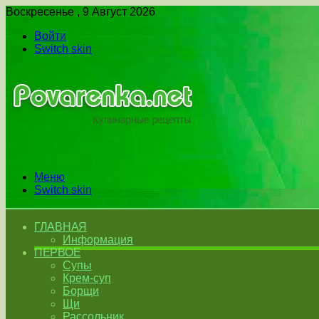
Воскресенье , 9 Август 2026
Войти
Switch skin
Меню
Switch skin
ГЛАВНАЯ
Информация
ПЕРВОЕ
Супы
Крем-суп
Борщи
Щи
Рассольник