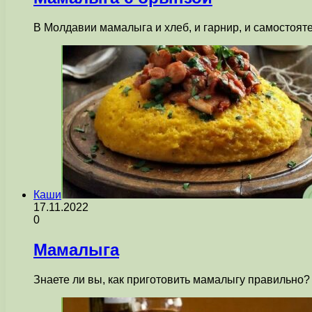
В Молдавии мамалыга и хлеб, и гарнир, и самостоят
Каши
17.11.2022
0
Мамалыга
Знаете ли вы, как приготовить мамалыгу правильно?