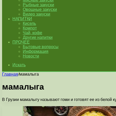
Мясные закуски
Рыбные закуски
Овощные закуски
Видео закуски
НАПИТКИ
Кисель
Компот
Чай, кофе
Другие напитки
ПРОЧЕЕ
Бытовые вопросы
Информация
Новости
Искать
Главная
/
мамалыга
мамалыга
В Грузии мамалыгу называют гоми и готовят ее из белой к