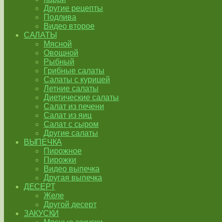
Другие рецепты
Подлива
Видео второе
САЛАТЫ
Мясной
Овощной
Рыбный
Грибные салаты
Салаты с курицей
Летние салаты
Диетические салаты
Салат из печени
Салат из яиц
Салат с сыром
Другие салаты
ВЫПЕЧКА
Пирожное
Пирожки
Видео выпечка
Другая выпечка
ДЕСЕРТ
Желе
Другой десерт
ЗАКУСКИ