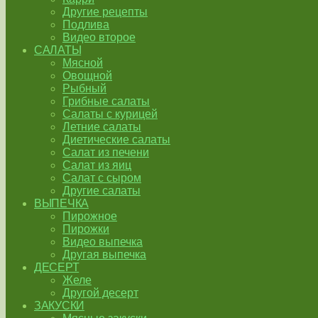
Другие рецепты
Подлива
Видео второе
САЛАТЫ
Мясной
Овощной
Рыбный
Грибные салаты
Салаты с курицей
Летние салаты
Диетические салаты
Салат из печени
Салат из яиц
Салат с сыром
Другие салаты
ВЫПЕЧКА
Пирожное
Пирожки
Видео выпечка
Другая выпечка
ДЕСЕРТ
Желе
Другой десерт
ЗАКУСКИ