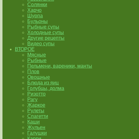
Солянки
Харчо
Шурпа
Бульоны
Рыбные супы
Холодные супы
Другие рецепты
Видео супы
ВТОРОЕ
Мясные
Рыбные
Пельмени, вареники, манты
Плов
Овощные
Блюда из яиц
Голубцы, долма
Ризотто
Рагу
Жаркое
Рулеты
Спагетти
Каши
Жульен
Галушки
Карри