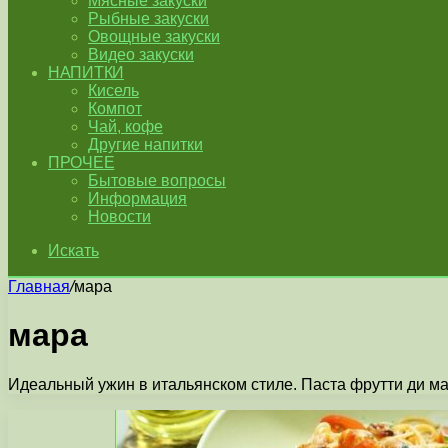
Мясные закуски
Рыбные закуски
Овощные закуски
Видео закуски
НАПИТКИ
Кисель
Компот
Чай, кофе
Другие напитки
ПРОЧЕЕ
Бытовые вопросы
Информация
Новости
Искать
Главная
/
мара
мара
Идеальный ужин в итальянском стиле. Паста фрутти ди ма