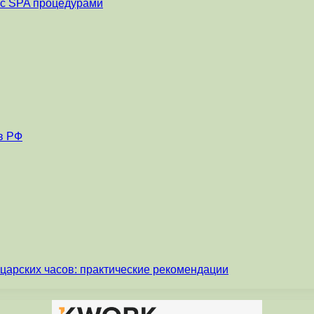
и с SPA процедурами
в РФ
царских часов: практические рекомендации