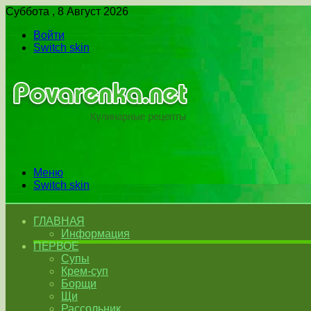
Суббота , 8 Август 2026
Войти
Switch skin
Меню
Switch skin
ГЛАВНАЯ
Информация
ПЕРВОЕ
Супы
Крем-суп
Борщи
Щи
Рассольник