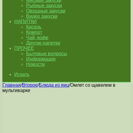
Мясные закуски
Рыбные закуски
Овощные закуски
Видео закуски
НАПИТКИ
Кисель
Компот
Чай, кофе
Другие напитки
ПРОЧЕЕ
Бытовые вопросы
Информация
Новости
Искать
Главная
/
Второе
/
Блюда из яиц
/
Омлет со щавелем в
мультиварке