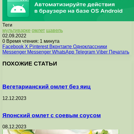
Теги
мультиварке
омлет
щавель
02.09.2022
0
Время чтения: 1 минута
Facebook
X
Pinterest
Вконтакте
Одноклассники
Messenger
Messenger
WhatsApp
Telegram
Viber
Печатать
ПОХОЖИЕ СТАТЬИ
Вегетарианский омлет без яиц
12.12.2023
Японский омлет с соевым соусом
08.12.2023