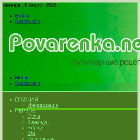
Четверг , 6 Август 2026
Войти
Switch skin
Меню
Switch skin
ГЛАВНАЯ
Информация
ПЕРВОЕ
Супы
Крем-суп
Борщи
Щи
Рассольник