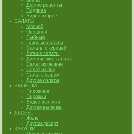
Другие рецепты
Подлива
Видео второе
САЛАТЫ
Мясной
Овощной
Рыбный
Грибные салаты
Салаты с курицей
Летние салаты
Диетические салаты
Салат из печени
Салат из яиц
Салат с сыром
Другие салаты
ВЫПЕЧКА
Пирожное
Пирожки
Видео выпечка
Другая выпечка
ДЕСЕРТ
Желе
Другой десерт
ЗАКУСКИ