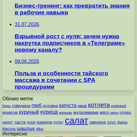
Бизнес-тренинг: как превратить знания
в рабочие навыки
31.07.2026
Взрывной рост с нуля: зачем нужна
накрутка подписчиков в «Телеграме»
новому каналу?
08.06.2026
Польза и особенности тайского
массажа в сочетании с SPA
процедурами
Облако меток
котлета
гриб
капуста
говядина
духовка
каша
борщ
крабовый
курица
куриный
мультиварке
мясо
креветка
огурец
морковь
овощ
салат
паста
свинина
соус
помидор
омлет
плов
рулет
фарш
шашлык
фасоль
яйцо
Интересно