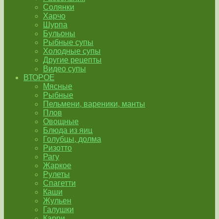
Солянки
Харчо
Шурпа
Бульоны
Рыбные супы
Холодные супы
Другие рецепты
Видео супы
ВТОРОЕ
Мясные
Рыбные
Пельмени, вареники, манты
Плов
Овощные
Блюда из яиц
Голубцы, долма
Ризотто
Рагу
Жаркое
Рулеты
Спагетти
Каши
Жульен
Галушки
Карри