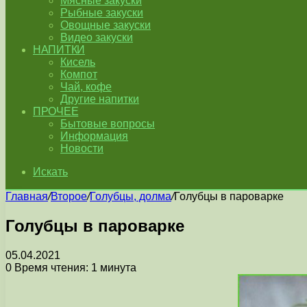
Мясные закуски
Рыбные закуски
Овощные закуски
Видео закуски
НАПИТКИ
Кисель
Компот
Чай, кофе
Другие напитки
ПРОЧЕЕ
Бытовые вопросы
Информация
Новости
Искать
Главная
/
Второе
/
Голубцы, долма
/
Голубцы в пароварке
Голубцы в пароварке
05.04.2021
0
Время чтения: 1 минута