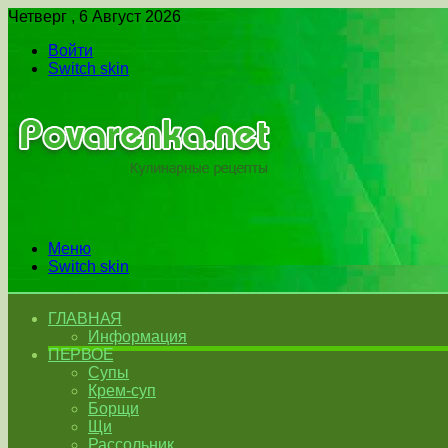
Четверг , 6 Август 2026
Войти
Switch skin
Меню
Switch skin
ГЛАВНАЯ
Информация
ПЕРВОЕ
Супы
Крем-суп
Борщи
Щи
Рассольник