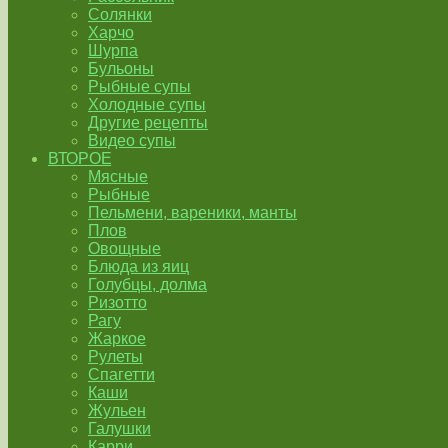
Солянки
Харчо
Шурпа
Бульоны
Рыбные супы
Холодные супы
Другие рецепты
Видео супы
ВТОРОЕ
Мясные
Рыбные
Пельмени, вареники, манты
Плов
Овощные
Блюда из яиц
Голубцы, долма
Ризотто
Рагу
Жаркое
Рулеты
Спагетти
Каши
Жульен
Галушки
Карри