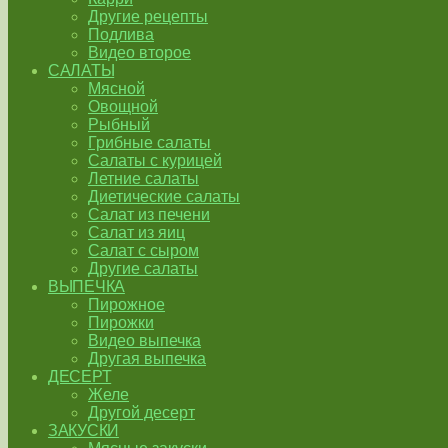
Другие рецепты
Подлива
Видео второе
САЛАТЫ
Мясной
Овощной
Рыбный
Грибные салаты
Салаты с курицей
Летние салаты
Диетические салаты
Салат из печени
Салат из яиц
Салат с сыром
Другие салаты
ВЫПЕЧКА
Пирожное
Пирожки
Видео выпечка
Другая выпечка
ДЕСЕРТ
Желе
Другой десерт
ЗАКУСКИ