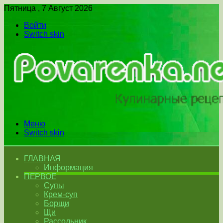
Пятница , 7 Август 2026
Войти
Switch skin
Меню
Switch skin
ГЛАВНАЯ
Информация
ПЕРВОЕ
Супы
Крем-суп
Борщи
Щи
Рассольник