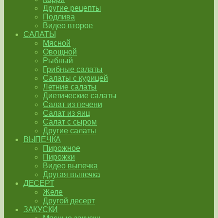
Другие рецепты
Подлива
Видео второе
САЛАТЫ
Мясной
Овощной
Рыбный
Грибные салаты
Салаты с курицей
Летние салаты
Диетические салаты
Салат из печени
Салат из яиц
Салат с сыром
Другие салаты
ВЫПЕЧКА
Пирожное
Пирожки
Видео выпечка
Другая выпечка
ДЕСЕРТ
Желе
Другой десерт
ЗАКУСКИ