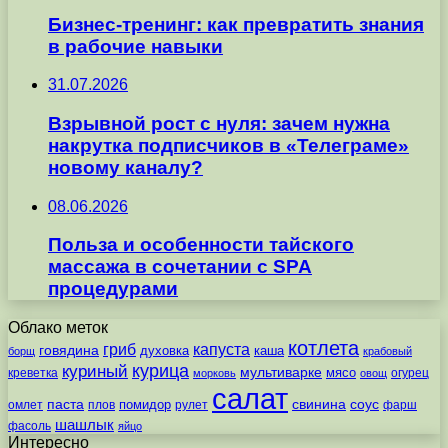
Бизнес-тренинг: как превратить знания
в рабочие навыки
31.07.2026
Взрывной рост с нуля: зачем нужна
накрутка подписчиков в «Телеграме»
новому каналу?
08.06.2026
Польза и особенности тайского
массажа в сочетании с SPA
процедурами
Облако меток
котлета
гриб
капуста
говядина
духовка
каша
борщ
крабовый
курица
куриный
мультиварке
мясо
креветка
огурец
морковь
овощ
салат
паста
свинина
соус
помидор
омлет
плов
рулет
фарш
шашлык
фасоль
яйцо
Интересно