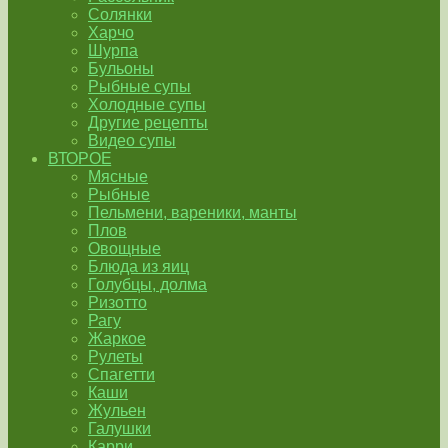
Солянки
Харчо
Шурпа
Бульоны
Рыбные супы
Холодные супы
Другие рецепты
Видео супы
ВТОРОЕ
Мясные
Рыбные
Пельмени, вареники, манты
Плов
Овощные
Блюда из яиц
Голубцы, долма
Ризотто
Рагу
Жаркое
Рулеты
Спагетти
Каши
Жульен
Галушки
Карри