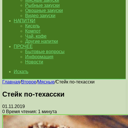
Мясные закуски
Рыбные закуски
Овощные закуски
Видео закуски
НАПИТКИ
Кисель
Компот
Чай, кофе
Другие напитки
ПРОЧЕЕ
Бытовые вопросы
Информация
Новости
Искать
Главная
/
Второе
/
Мясные
/
Стейк по-техасски
Стейк по-техасски
01.11.2019
0
Время чтения: 1 минута