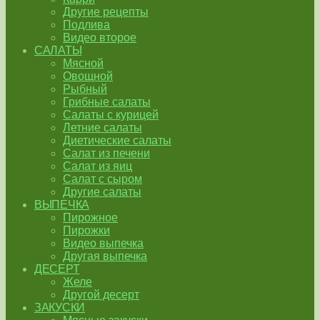
Другие рецепты
Подлива
Видео второе
САЛАТЫ
Мясной
Овощной
Рыбный
Грибные салаты
Салаты с курицей
Летние салаты
Диетические салаты
Салат из печени
Салат из яиц
Салат с сыром
Другие салаты
ВЫПЕЧКА
Пирожное
Пирожки
Видео выпечка
Другая выпечка
ДЕСЕРТ
Желе
Другой десерт
ЗАКУСКИ