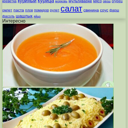
курица
куриный
мультиварке
мясо
креветка
огурец
морковь
овощ
салат
паста
свинина
соус
помидор
омлет
плов
рулет
фарш
шашлык
фасоль
яйцо
Интересно