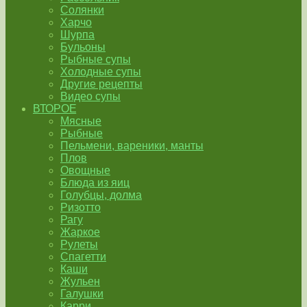
Солянки
Харчо
Шурпа
Бульоны
Рыбные супы
Холодные супы
Другие рецепты
Видео супы
ВТОРОЕ
Мясные
Рыбные
Пельмени, вареники, манты
Плов
Овощные
Блюда из яиц
Голубцы, долма
Ризотто
Рагу
Жаркое
Рулеты
Спагетти
Каши
Жульен
Галушки
Карри