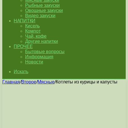
Мясные закуски
Рыбные закуски
Овощные закуски
Видео закуски
НАПИТКИ
Кисель
Компот
Чай, кофе
Другие напитки
ПРОЧЕЕ
Бытовые вопросы
Информация
Новости
Искать
Главная
/
Второе
/
Мясные
/
Котлеты из курицы и капусты