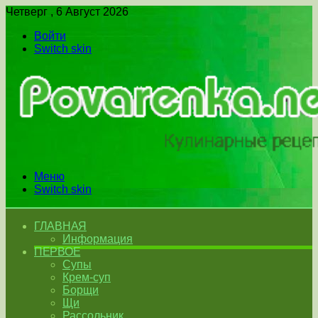
Четверг , 6 Август 2026
Войти
Switch skin
Меню
Switch skin
ГЛАВНАЯ
Информация
ПЕРВОЕ
Супы
Крем-суп
Борщи
Щи
Рассольник