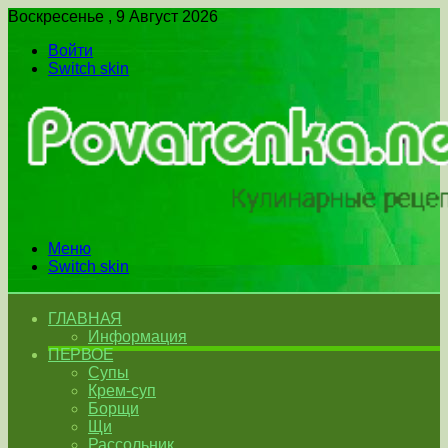
Воскресенье , 9 Август 2026
Войти
Switch skin
Меню
Switch skin
ГЛАВНАЯ
Информация
ПЕРВОЕ
Супы
Крем-суп
Борщи
Щи
Рассольник