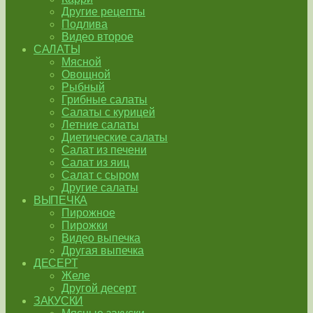
Другие рецепты
Подлива
Видео второе
САЛАТЫ
Мясной
Овощной
Рыбный
Грибные салаты
Салаты с курицей
Летние салаты
Диетические салаты
Салат из печени
Салат из яиц
Салат с сыром
Другие салаты
ВЫПЕЧКА
Пирожное
Пирожки
Видео выпечка
Другая выпечка
ДЕСЕРТ
Желе
Другой десерт
ЗАКУСКИ