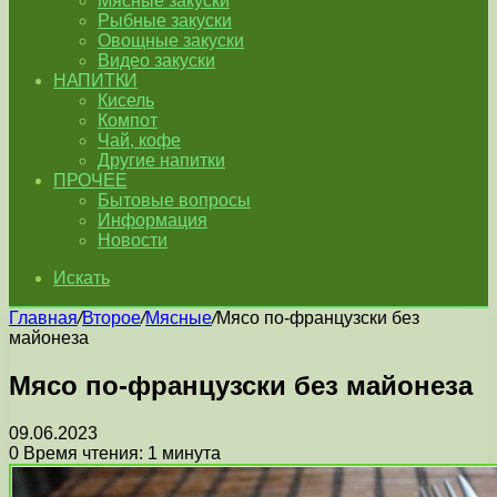
Мясные закуски
Рыбные закуски
Овощные закуски
Видео закуски
НАПИТКИ
Кисель
Компот
Чай, кофе
Другие напитки
ПРОЧЕЕ
Бытовые вопросы
Информация
Новости
Искать
Главная
/
Второе
/
Мясные
/
Мясо по-французски без
майонеза
Мясо по-французски без майонеза
09.06.2023
0
Время чтения: 1 минута