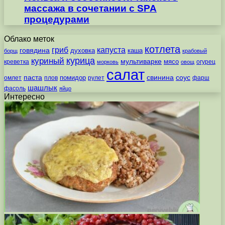
массажа в сочетании с SPA
процедурами
Облако меток
котлета
гриб
капуста
говядина
духовка
каша
борщ
крабовый
курица
куриный
мультиварке
мясо
креветка
огурец
морковь
овощ
салат
паста
свинина
соус
помидор
омлет
плов
рулет
фарш
шашлык
фасоль
яйцо
Интересно