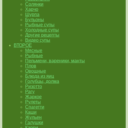
Солянки
Харчо
Шурпа
Бульоны
Рыбные супы
Холодные супы
Другие рецепты
Видео супы
ВТОРОЕ
Мясные
Рыбные
Пельмени, вареники, манты
Плов
Овощные
Блюда из яиц
Голубцы, долма
Ризотто
Рагу
Жаркое
Рулеты
Спагетти
Каши
Жульен
Галушки
Карри