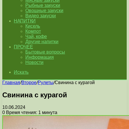
Мясные закуски
Рыбные закуски
Овощные закуски
Видео закуски
НАПИТКИ
Кисель
Компот
Чай, кофе
Другие напитки
ПРОЧЕЕ
Бытовые вопросы
Информация
Новости
Искать
Главная
/
Второе
/
Рулеты
/
Свинина с курагой
Свинина с курагой
10.06.2024
0
Время чтения: 1 минута