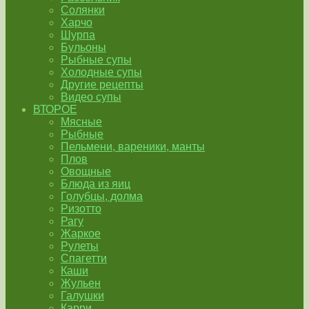
Солянки
Харчо
Шурпа
Бульоны
Рыбные супы
Холодные супы
Другие рецепты
Видео супы
ВТОРОЕ
Мясные
Рыбные
Пельмени, вареники, манты
Плов
Овощные
Блюда из яиц
Голубцы, долма
Ризотто
Рагу
Жаркое
Рулеты
Спагетти
Каши
Жульен
Галушки
Карри