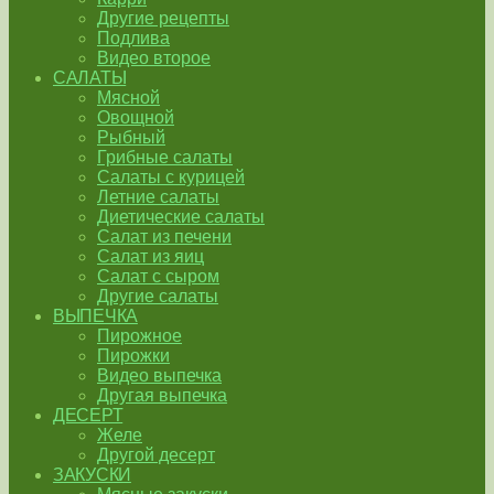
Другие рецепты
Подлива
Видео второе
САЛАТЫ
Мясной
Овощной
Рыбный
Грибные салаты
Салаты с курицей
Летние салаты
Диетические салаты
Салат из печени
Салат из яиц
Салат с сыром
Другие салаты
ВЫПЕЧКА
Пирожное
Пирожки
Видео выпечка
Другая выпечка
ДЕСЕРТ
Желе
Другой десерт
ЗАКУСКИ