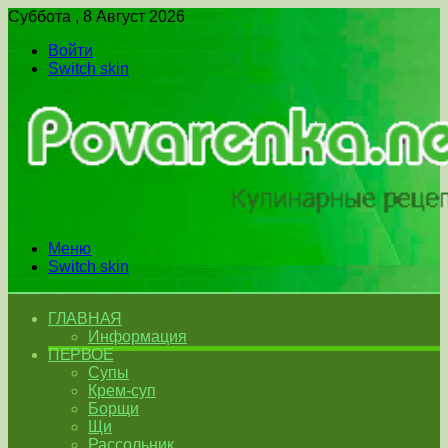
Суббота , 8 Август 2026
Войти
Switch skin
Меню
Switch skin
ГЛАВНАЯ
Информация
ПЕРВОЕ
Супы
Крем-суп
Борщи
Щи
Рассольник