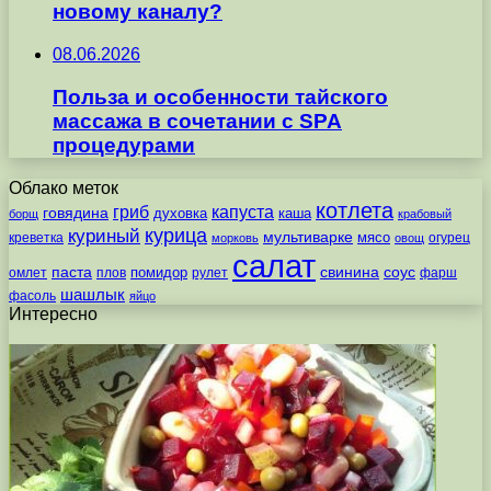
новому каналу?
08.06.2026
Польза и особенности тайского
массажа в сочетании с SPA
процедурами
Облако меток
котлета
гриб
капуста
говядина
духовка
каша
борщ
крабовый
курица
куриный
мультиварке
мясо
креветка
огурец
морковь
овощ
салат
паста
свинина
соус
помидор
омлет
плов
рулет
фарш
шашлык
фасоль
яйцо
Интересно