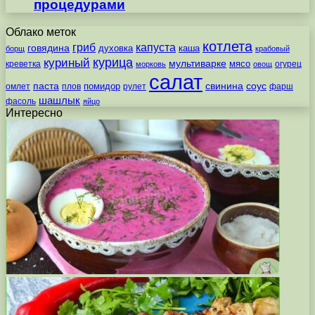
процедурами
Облако меток
котлета
гриб
капуста
говядина
духовка
каша
борщ
крабовый
курица
куриный
мультиварке
мясо
креветка
огурец
морковь
овощ
салат
паста
свинина
соус
помидор
омлет
плов
рулет
фарш
шашлык
фасоль
яйцо
Интересно