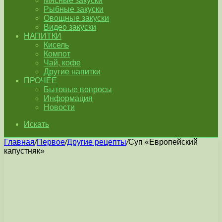
Мясные закуски
Рыбные закуски
Овощные закуски
Видео закуски
НАПИТКИ
Кисель
Компот
Чай, кофе
Другие напитки
ПРОЧЕЕ
Бытовые вопросы
Информация
Новости
Искать
Главная
/
Первое
/
Другие рецепты
/
Суп «Европейский
капустняк»