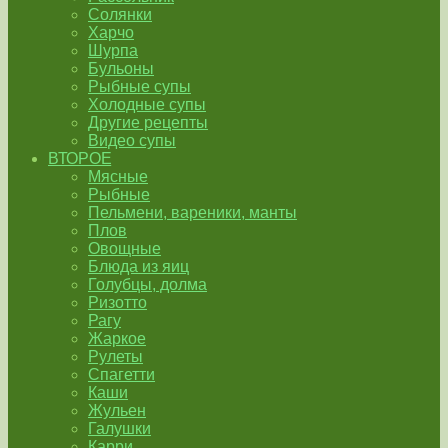
Солянки
Харчо
Шурпа
Бульоны
Рыбные супы
Холодные супы
Другие рецепты
Видео супы
ВТОРОЕ
Мясные
Рыбные
Пельмени, вареники, манты
Плов
Овощные
Блюда из яиц
Голубцы, долма
Ризотто
Рагу
Жаркое
Рулеты
Спагетти
Каши
Жульен
Галушки
Карри