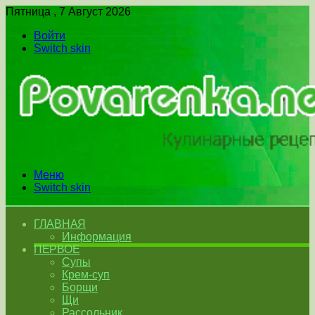
Пятница , 7 Август 2026
Войти
Switch skin
Меню
Switch skin
ГЛАВНАЯ
Информация
ПЕРВОЕ
Супы
Крем-суп
Борщи
Щи
Рассольник