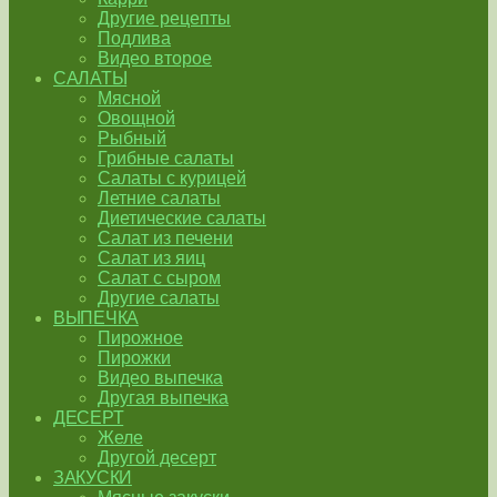
Другие рецепты
Подлива
Видео второе
САЛАТЫ
Мясной
Овощной
Рыбный
Грибные салаты
Салаты с курицей
Летние салаты
Диетические салаты
Салат из печени
Салат из яиц
Салат с сыром
Другие салаты
ВЫПЕЧКА
Пирожное
Пирожки
Видео выпечка
Другая выпечка
ДЕСЕРТ
Желе
Другой десерт
ЗАКУСКИ