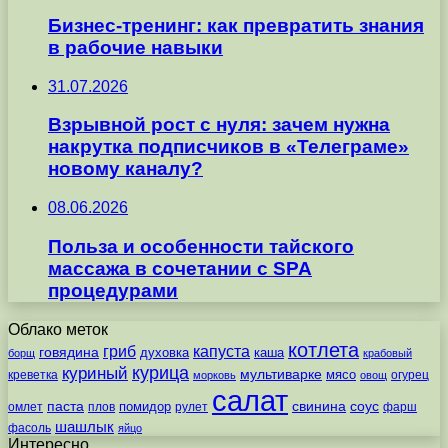
Бизнес-тренинг: как превратить знания
в рабочие навыки
31.07.2026
Взрывной рост с нуля: зачем нужна
накрутка подписчиков в «Телеграме»
новому каналу?
08.06.2026
Польза и особенности тайского
массажа в сочетании с SPA
процедурами
Облако меток
котлета
гриб
капуста
говядина
духовка
каша
борщ
крабовый
курица
куриный
мультиварке
мясо
креветка
огурец
морковь
овощ
салат
паста
свинина
соус
помидор
омлет
плов
рулет
фарш
шашлык
фасоль
яйцо
Интересно