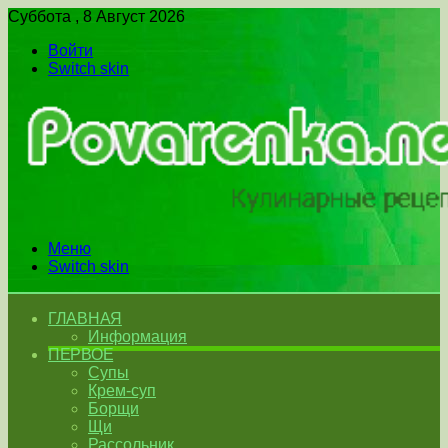
Суббота , 8 Август 2026
Войти
Switch skin
Меню
Switch skin
ГЛАВНАЯ
Информация
ПЕРВОЕ
Супы
Крем-суп
Борщи
Щи
Рассольник