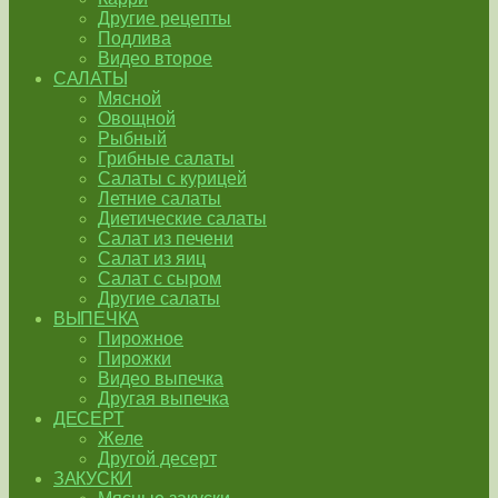
Другие рецепты
Подлива
Видео второе
САЛАТЫ
Мясной
Овощной
Рыбный
Грибные салаты
Салаты с курицей
Летние салаты
Диетические салаты
Салат из печени
Салат из яиц
Салат с сыром
Другие салаты
ВЫПЕЧКА
Пирожное
Пирожки
Видео выпечка
Другая выпечка
ДЕСЕРТ
Желе
Другой десерт
ЗАКУСКИ