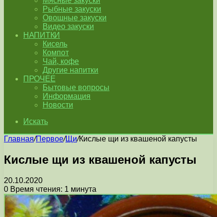
Мясные закуски
Рыбные закуски
Овощные закуски
Видео закуски
НАПИТКИ
Кисель
Компот
Чай, кофе
Другие напитки
ПРОЧЕЕ
Бытовые вопросы
Информация
Новости
Искать
Главная
/
Первое
/
Щи
/
Кислые щи из квашеной капусты
Кислые щи из квашеной капусты
20.10.2020
0
Время чтения: 1 минута