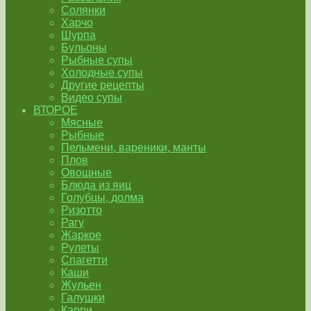
Солянки
Харчо
Шурпа
Бульоны
Рыбные супы
Холодные супы
Другие рецепты
Видео супы
ВТОРОЕ
Мясные
Рыбные
Пельмени, вареники, манты
Плов
Овощные
Блюда из яиц
Голубцы, долма
Ризотто
Рагу
Жаркое
Рулеты
Спагетти
Каши
Жульен
Галушки
Карри