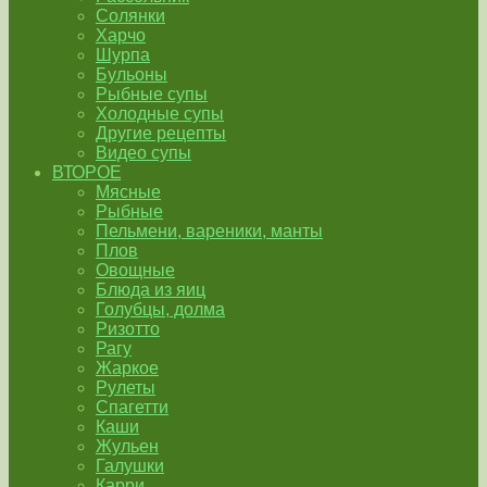
Солянки
Харчо
Шурпа
Бульоны
Рыбные супы
Холодные супы
Другие рецепты
Видео супы
ВТОРОЕ
Мясные
Рыбные
Пельмени, вареники, манты
Плов
Овощные
Блюда из яиц
Голубцы, долма
Ризотто
Рагу
Жаркое
Рулеты
Спагетти
Каши
Жульен
Галушки
Карри