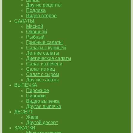
Другие рецепты
Подлива
Видео второе
САЛАТЫ
Мясной
Овощной
Рыбный
Грибные салаты
Салаты с курицей
Летние салаты
Диетические салаты
Салат из печени
Салат из яиц
Салат с сыром
Другие салаты
ВЫПЕЧКА
Пирожное
Пирожки
Видео выпечка
Другая выпечка
ДЕСЕРТ
Желе
Другой десерт
ЗАКУСКИ