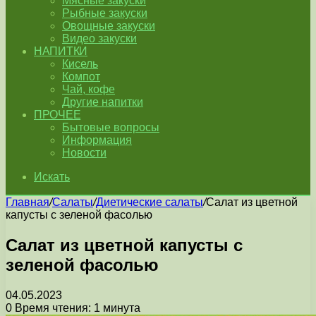
Мясные закуски
Рыбные закуски
Овощные закуски
Видео закуски
НАПИТКИ
Кисель
Компот
Чай, кофе
Другие напитки
ПРОЧЕЕ
Бытовые вопросы
Информация
Новости
Искать
Главная
/
Салаты
/
Диетические салаты
/
Салат из цветной
капусты с зеленой фасолью
Салат из цветной капусты с
зеленой фасолью
04.05.2023
0
Время чтения: 1 минута