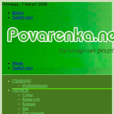
Пятница , 7 Август 2026
Войти
Switch skin
Меню
Switch skin
ГЛАВНАЯ
Информация
ПЕРВОЕ
Супы
Крем-суп
Борщи
Щи
Рассольник