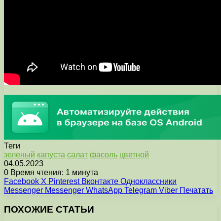
Теги
зеленый
капуста
салат
фасоль
цветной
04.05.2023
0
Время чтения: 1 минута
Facebook
X
Pinterest
Вконтакте
Одноклассники
Messenger
Messenger
WhatsApp
Telegram
Viber
Печатать
ПОХОЖИЕ СТАТЬИ