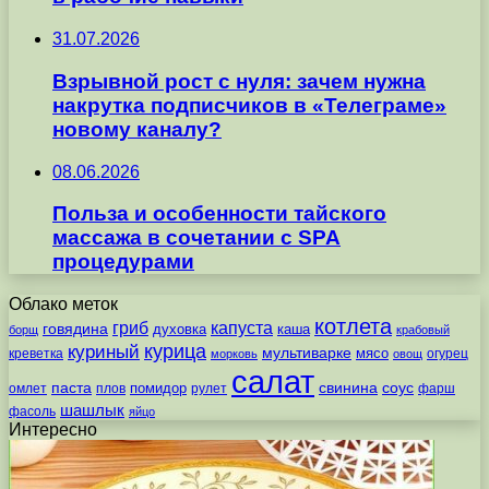
31.07.2026
Взрывной рост с нуля: зачем нужна
накрутка подписчиков в «Телеграме»
новому каналу?
08.06.2026
Польза и особенности тайского
массажа в сочетании с SPA
процедурами
Облако меток
котлета
гриб
капуста
говядина
духовка
каша
борщ
крабовый
курица
куриный
мультиварке
мясо
креветка
огурец
морковь
овощ
салат
паста
свинина
соус
помидор
омлет
плов
рулет
фарш
шашлык
фасоль
яйцо
Интересно