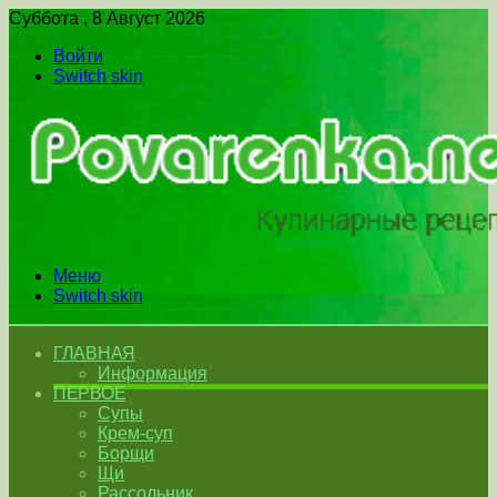
Суббота , 8 Август 2026
Войти
Switch skin
Меню
Switch skin
ГЛАВНАЯ
Информация
ПЕРВОЕ
Супы
Крем-суп
Борщи
Щи
Рассольник