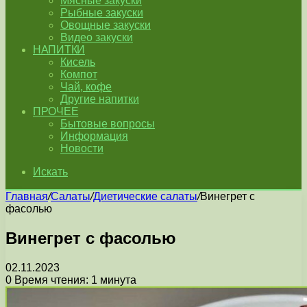
Мясные закуски
Рыбные закуски
Овощные закуски
Видео закуски
НАПИТКИ
Кисель
Компот
Чай, кофе
Другие напитки
ПРОЧЕЕ
Бытовые вопросы
Информация
Новости
Искать
Главная
/
Салаты
/
Диетические салаты
/
Винегрет с
фасолью
Винегрет с фасолью
02.11.2023
0
Время чтения: 1 минута