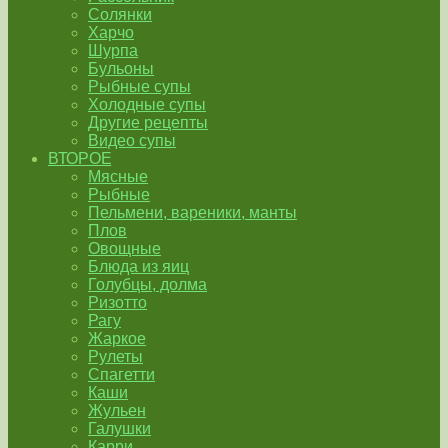
Солянки
Харчо
Шурпа
Бульоны
Рыбные супы
Холодные супы
Другие рецепты
Видео супы
ВТОРОЕ
Мясные
Рыбные
Пельмени, вареники, манты
Плов
Овощные
Блюда из яиц
Голубцы, долма
Ризотто
Рагу
Жаркое
Рулеты
Спагетти
Каши
Жульен
Галушки
Карри