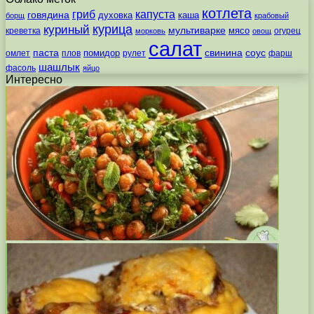
котлета
гриб
капуста
говядина
духовка
каша
борщ
крабовый
курица
куриный
мультиварке
мясо
креветка
огурец
морковь
овощ
салат
паста
свинина
соус
помидор
омлет
плов
рулет
фарш
шашлык
фасоль
яйцо
Интересно