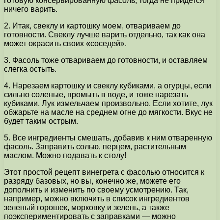
готовую консервированную фасоль, тогда не придется
ничего варить.
2. Итак, свеклу и картошку моем, отвариваем до
готовности. Свеклу лучше варить отдельно, так как она
может окрасить своих «соседей».
3. Фасоль тоже отвариваем до готовности, и оставляем
слегка остыть.
4. Нарезаем картошку и свеклу кубиками, а огурцы, если
сильно соленые, промыть в воде, и тоже нарезать
кубиками. Лук измельчаем произвольно. Если хотите, лук
обжарьте на масле на среднем огне до мягкости. Вкус не
будет таким острым.
5. Все ингредиенты смешать, добавив к ним отваренную
фасоль. Заправить солью, перцем, растительным
маслом. Можно подавать к столу!
Этот простой рецепт винегрета с фасолью относится к
разряду базовых, но вы, конечно же, можете его
дополнить и изменить по своему усмотрению. Так,
например, можно включить в список ингредиентов
зеленый горошек, морковку и зелень, а также
поэкспериментировать с заправками — можно