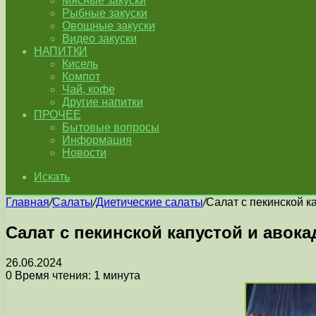
Мясные закуски
Рыбные закуски
Овощные закуски
Видео закуски
НАПИТКИ
Кисель
Компот
Чай, кофе
Другие напитки
ПРОЧЕЕ
Бытовые вопросы
Информация
Новости
Искать
Главная
/
Салаты
/
Диетические салаты
/
Салат с пекинской к
Салат с пекинской капустой и авока
26.06.2024
0
Время чтения: 1 минута