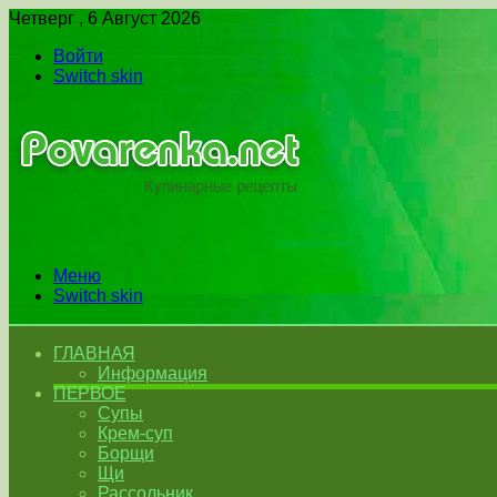
Четверг , 6 Август 2026
Войти
Switch skin
Меню
Switch skin
ГЛАВНАЯ
Информация
ПЕРВОЕ
Супы
Крем-суп
Борщи
Щи
Рассольник