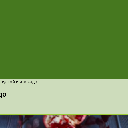
апустой и авокадо
до