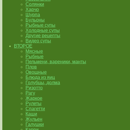
Солянки
Харчо
Шурпа
Бульоны
Рыбные супы
Холодные супы
Другие рецепты
Видео супы
ВТОРОЕ
Мясные
Рыбные
Пельмени, вареники, манты
Плов
Овощные
Блюда из яиц
Голубцы, долма
Ризотто
Рагу
Жаркое
Рулеты
Спагетти
Каши
Жульен
Галушки
Карри