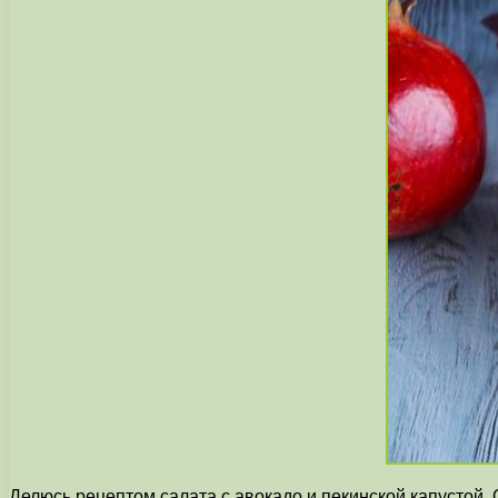
Делюсь рецептом салата с авокадо и пекинской капустой. 