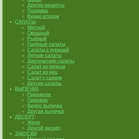
Другие рецепты
Подлива
Видео второе
САЛАТЫ
Мясной
Овощной
Рыбный
Грибные салаты
Салаты с курицей
Летние салаты
Диетические салаты
Салат из печени
Салат из яиц
Салат с сыром
Другие салаты
ВЫПЕЧКА
Пирожное
Пирожки
Видео выпечка
Другая выпечка
ДЕСЕРТ
Желе
Другой десерт
ЗАКУСКИ