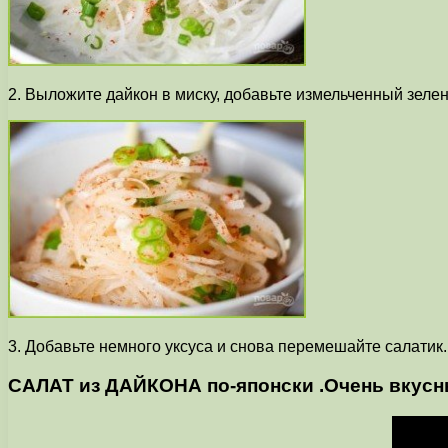
2. Выложите дайкон в миску, добавьте измельченный зелен
3. Добавьте немного уксуса и снова перемешайте салати
САЛАТ из ДАЙКОНА по-японски .Очень вкусны