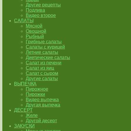
Другие рецепты
Подлива
Видео второе
САЛАТЫ
Мясной
Овощной
Рыбный
Грибные салаты
Салаты с курицей
Летние салаты
Диетические салаты
Салат из печени
Салат из яиц
Салат с сыром
Другие салаты
ВЫПЕЧКА
Пирожное
Пирожки
Видео выпечка
Другая выпечка
ДЕСЕРТ
Желе
Другой десерт
ЗАКУСКИ