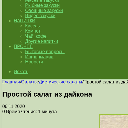
Мясные закуски
Рыбные закуски
Овощные закуски
Видео закуски
НАПИТКИ
Кисель
Компот
Чай, кофе
Другие напитки
ПРОЧЕЕ
Бытовые вопросы
Информация
Новости
Искать
Главная
/
Салаты
/
Диетические салаты
/
Простой салат из да
Простой салат из дайкона
06.11.2020
0
Время чтения: 1 минута