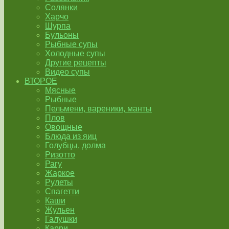
Солянки
Харчо
Шурпа
Бульоны
Рыбные супы
Холодные супы
Другие рецепты
Видео супы
ВТОРОЕ
Мясные
Рыбные
Пельмени, вареники, манты
Плов
Овощные
Блюда из яиц
Голубцы, долма
Ризотто
Рагу
Жаркое
Рулеты
Спагетти
Каши
Жульен
Галушки
Карри