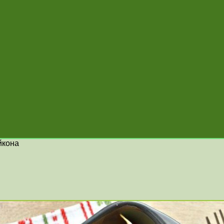
йкона