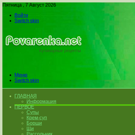
Пятница , 7 Август 2026
Войти
Switch skin
Меню
Switch skin
ГЛАВНАЯ
Информация
ПЕРВОЕ
Супы
Крем-суп
Борщи
Щи
Рассольник