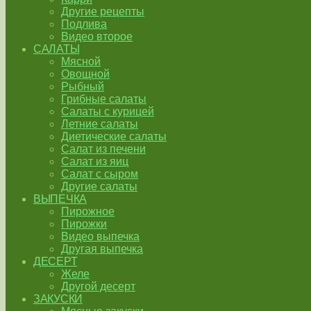
Другие рецепты
Подлива
Видео второе
САЛАТЫ
Мясной
Овощной
Рыбный
Грибные салаты
Салаты с курицей
Летние салаты
Диетические салаты
Салат из печени
Салат из яиц
Салат с сыром
Другие салаты
ВЫПЕЧКА
Пирожное
Пирожки
Видео выпечка
Другая выпечка
ДЕСЕРТ
Желе
Другой десерт
ЗАКУСКИ