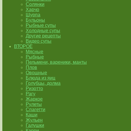
Солянки
Харчо
Шурпа
Бульоны
Рыбные супы
Холодные супы
Другие рецепты
Видео супы
ВТОРОЕ
Мясные
Рыбные
Пельмени, вареники, манты
Плов
Овощные
Блюда из яиц
Голубцы, долма
Ризотто
Рагу
Жаркое
Рулеты
Спагетти
Каши
Жульен
Галушки
Карри