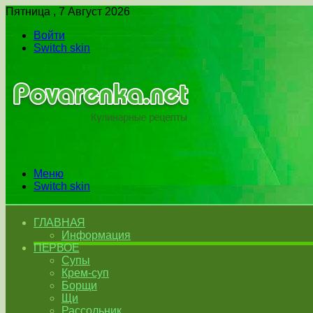
Пятница , 7 Август 2026
Войти
Switch skin
Меню
Switch skin
ГЛАВНАЯ
Информация
ПЕРВОЕ
Супы
Крем-суп
Борщи
Щи
Рассольник