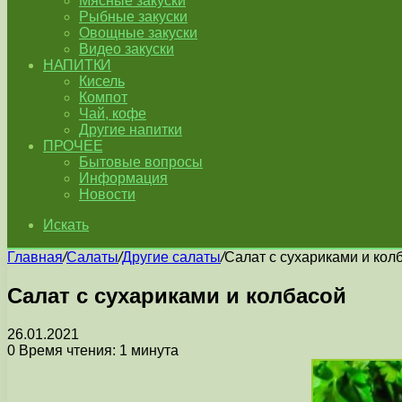
Мясные закуски
Рыбные закуски
Овощные закуски
Видео закуски
НАПИТКИ
Кисель
Компот
Чай, кофе
Другие напитки
ПРОЧЕЕ
Бытовые вопросы
Информация
Новости
Искать
Главная
/
Салаты
/
Другие салаты
/
Салат с сухариками и кол
Салат с сухариками и колбасой
26.01.2021
0
Время чтения: 1 минута