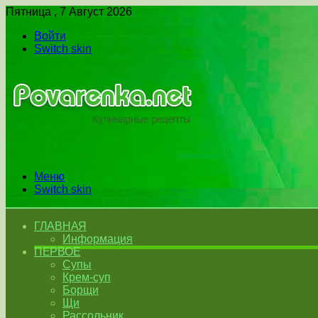
Пятница , 7 Август 2026
Войти
Switch skin
Меню
Switch skin
ГЛАВНАЯ
Информация
ПЕРВОЕ
Супы
Крем-суп
Борщи
Щи
Рассольник