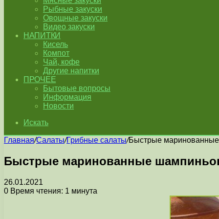
Мясные закуски
Рыбные закуски
Овощные закуски
Видео закуски
НАПИТКИ
Кисель
Компот
Чай, кофе
Другие напитки
ПРОЧЕЕ
Бытовые вопросы
Информация
Новости
Искать
Главная
/
Салаты
/
Грибные салаты
/
Быстрые маринованны
Быстрые маринованные шампинь
26.01.2021
0
Время чтения: 1 минута