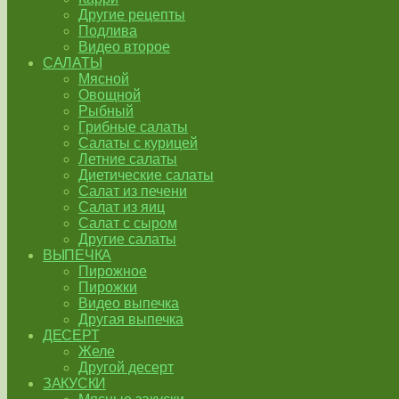
Другие рецепты
Подлива
Видео второе
САЛАТЫ
Мясной
Овощной
Рыбный
Грибные салаты
Салаты с курицей
Летние салаты
Диетические салаты
Салат из печени
Салат из яиц
Салат с сыром
Другие салаты
ВЫПЕЧКА
Пирожное
Пирожки
Видео выпечка
Другая выпечка
ДЕСЕРТ
Желе
Другой десерт
ЗАКУСКИ