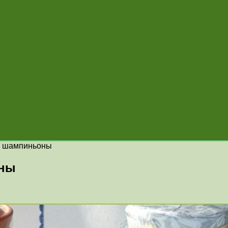
е шампиньоны
оны