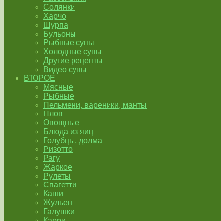
Солянки
Харчо
Шурпа
Бульоны
Рыбные супы
Холодные супы
Другие рецепты
Видео супы
ВТОРОЕ
Мясные
Рыбные
Пельмени, вареники, манты
Плов
Овощные
Блюда из яиц
Голубцы, долма
Ризотто
Рагу
Жаркое
Рулеты
Спагетти
Каши
Жульен
Галушки
Карри