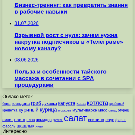
Бизнес-тренинг: как превратить знания
в рабочие навыки
31.07.2026
Взрывной рост с нуля: зачем нужна
накрутка подписчиков в «Телеграме»
новому каналу?
08.06.2026
Польза и особенности тайского
массажа в сочетании с SPA
процедурами
Облако меток
котлета
гриб
капуста
говядина
духовка
каша
борщ
крабовый
курица
куриный
мультиварке
мясо
креветка
огурец
морковь
овощ
салат
паста
свинина
соус
помидор
омлет
плов
рулет
фарш
шашлык
фасоль
яйцо
Интересно