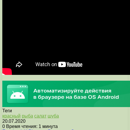
Теги
красный
рыба
салат
шуба
20.07.2020
0
Время чтения: 1 минута