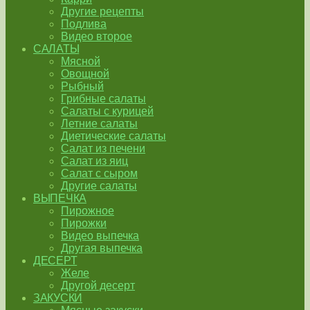
Другие рецепты
Подлива
Видео второе
САЛАТЫ
Мясной
Овощной
Рыбный
Грибные салаты
Салаты с курицей
Летние салаты
Диетические салаты
Салат из печени
Салат из яиц
Салат с сыром
Другие салаты
ВЫПЕЧКА
Пирожное
Пирожки
Видео выпечка
Другая выпечка
ДЕСЕРТ
Желе
Другой десерт
ЗАКУСКИ