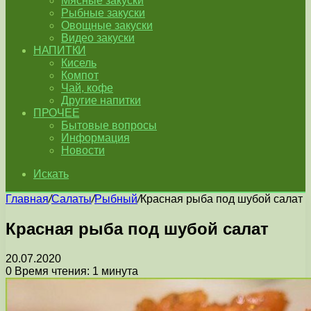
Мясные закуски
Рыбные закуски
Овощные закуски
Видео закуски
НАПИТКИ
Кисель
Компот
Чай, кофе
Другие напитки
ПРОЧЕЕ
Бытовые вопросы
Информация
Новости
Искать
Главная
/
Салаты
/
Рыбный
/
Красная рыба под шубой салат
Красная рыба под шубой салат
20.07.2020
0
Время чтения: 1 минута