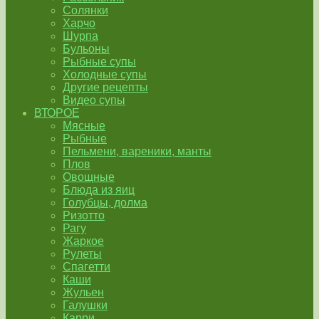
Солянки
Харчо
Шурпа
Бульоны
Рыбные супы
Холодные супы
Другие рецепты
Видео супы
ВТОРОЕ
Мясные
Рыбные
Пельмени, вареники, манты
Плов
Овощные
Блюда из яиц
Голубцы, долма
Ризотто
Рагу
Жаркое
Рулеты
Спагетти
Каши
Жульен
Галушки
Карри