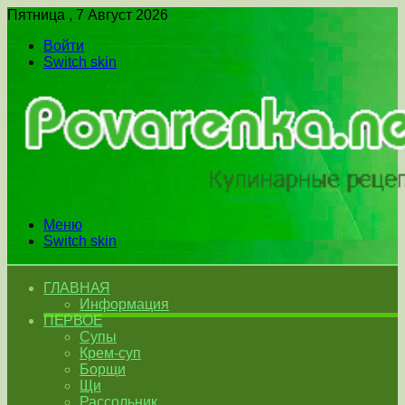
Пятница , 7 Август 2026
Войти
Switch skin
Меню
Switch skin
ГЛАВНАЯ
Информация
ПЕРВОЕ
Супы
Крем-суп
Борщи
Щи
Рассольник