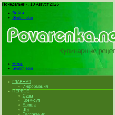
Понедельник , 10 Август 2026
Войти
Switch skin
Меню
Switch skin
ГЛАВНАЯ
Информация
ПЕРВОЕ
Супы
Крем-суп
Борщи
Щи
Рассольник