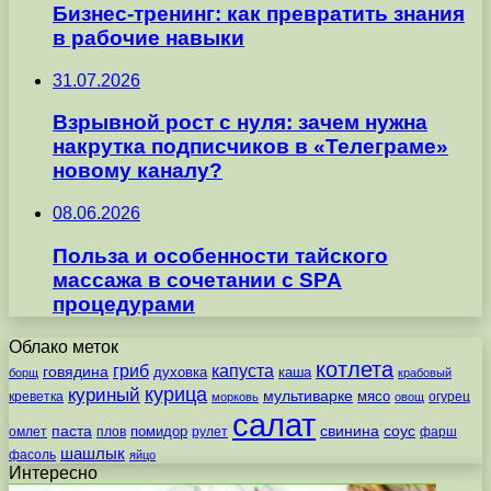
Бизнес-тренинг: как превратить знания
в рабочие навыки
31.07.2026
Взрывной рост с нуля: зачем нужна
накрутка подписчиков в «Телеграме»
новому каналу?
08.06.2026
Польза и особенности тайского
массажа в сочетании с SPA
процедурами
Облако меток
котлета
гриб
капуста
говядина
духовка
каша
борщ
крабовый
курица
куриный
мультиварке
мясо
креветка
огурец
морковь
овощ
салат
паста
свинина
соус
помидор
омлет
плов
рулет
фарш
шашлык
фасоль
яйцо
Интересно