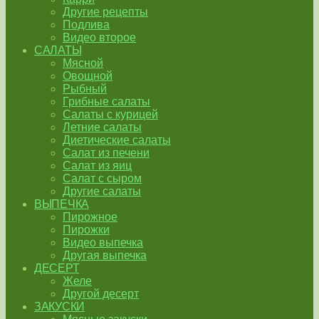
Другие рецепты
Подлива
Видео второе
САЛАТЫ
Мясной
Овощной
Рыбный
Грибные салаты
Салаты с курицей
Летние салаты
Диетические салаты
Салат из печени
Салат из яиц
Салат с сыром
Другие салаты
ВЫПЕЧКА
Пирожное
Пирожки
Видео выпечка
Другая выпечка
ДЕСЕРТ
Желе
Другой десерт
ЗАКУСКИ