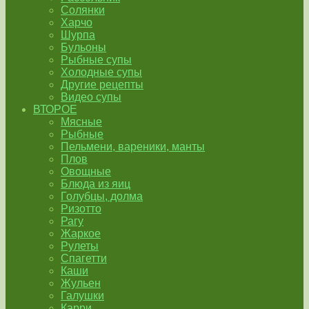
Солянки
Харчо
Шурпа
Бульоны
Рыбные супы
Холодные супы
Другие рецепты
Видео супы
ВТОРОЕ
Мясные
Рыбные
Пельмени, вареники, манты
Плов
Овощные
Блюда из яиц
Голубцы, долма
Ризотто
Рагу
Жаркое
Рулеты
Спагетти
Каши
Жульен
Галушки
Карри