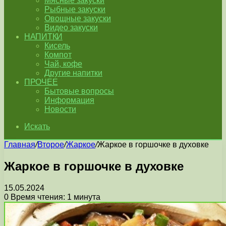
Мясные закуски
Рыбные закуски
Овощные закуски
Видео закуски
НАПИТКИ
Кисель
Компот
Чай, кофе
Другие напитки
ПРОЧЕЕ
Бытовые вопросы
Информация
Новости
Искать
Главная
/
Второе
/
Жаркое
/
Жаркое в горшочке в духовке
Жаркое в горшочке в духовке
15.05.2024
0
Время чтения: 1 минута