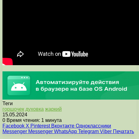
Теги
горшочек
духовка
жаркий
15.05.2024
0
Время чтения: 1 минута
Facebook
X
Pinterest
Вконтакте
Одноклассники
Messenger
Messenger
WhatsApp
Telegram
Viber
Печатать