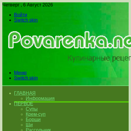
Четверг , 6 Август 2026
Войти
Switch skin
Меню
Switch skin
ГЛАВНАЯ
Информация
ПЕРВОЕ
Супы
Крем-суп
Борщи
Щи
Рассольник