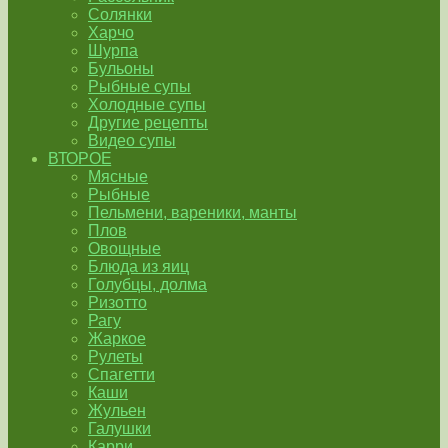
Солянки
Харчо
Шурпа
Бульоны
Рыбные супы
Холодные супы
Другие рецепты
Видео супы
ВТОРОЕ
Мясные
Рыбные
Пельмени, вареники, манты
Плов
Овощные
Блюда из яиц
Голубцы, долма
Ризотто
Рагу
Жаркое
Рулеты
Спагетти
Каши
Жульен
Галушки
Карри