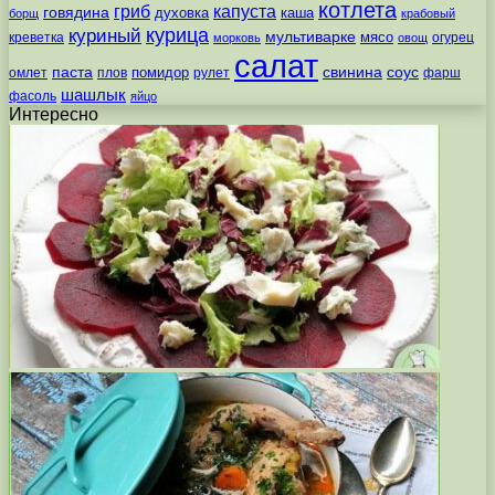
котлета
гриб
капуста
говядина
духовка
каша
борщ
крабовый
курица
куриный
мультиварке
мясо
креветка
огурец
морковь
овощ
салат
паста
свинина
соус
помидор
омлет
плов
рулет
фарш
шашлык
фасоль
яйцо
Интересно