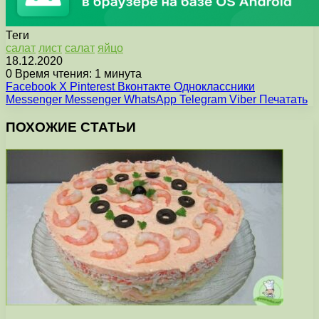
Теги
cалат
лист
салат
яйцо
18.12.2020
0
Время чтения: 1 минута
Facebook
X
Pinterest
Вконтакте
Одноклассники
Messenger
Messenger
WhatsApp
Telegram
Viber
Печатать
ПОХОЖИЕ СТАТЬИ