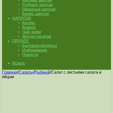
Мясные закуски
Рыбные закуски
Овощные закуски
Видео закуски
НАПИТКИ
Кисель
Компот
Чай, кофе
Другие напитки
ПРОЧЕЕ
Бытовые вопросы
Информация
Новости
Искать
Главная
/
Салаты
/
Рыбный
/
Cалат с листьями салата и
яйцом