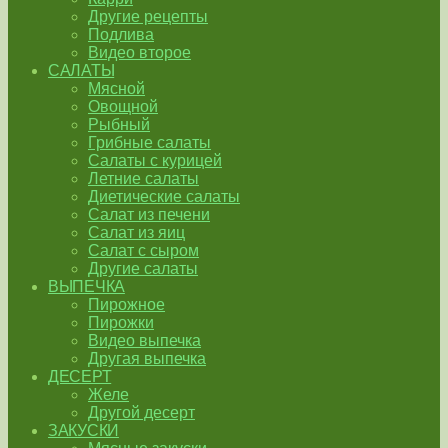
Другие рецепты
Подлива
Видео второе
САЛАТЫ
Мясной
Овощной
Рыбный
Грибные салаты
Салаты с курицей
Летние салаты
Диетические салаты
Салат из печени
Салат из яиц
Салат с сыром
Другие салаты
ВЫПЕЧКА
Пирожное
Пирожки
Видео выпечка
Другая выпечка
ДЕСЕРТ
Желе
Другой десерт
ЗАКУСКИ