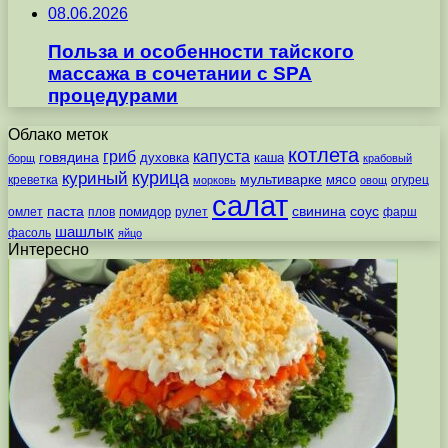
08.06.2026
Польза и особенности тайского
массажа в сочетании с SPA
процедурами
Облако меток
котлета
гриб
капуста
говядина
духовка
каша
борщ
крабовый
курица
куриный
мультиварке
мясо
креветка
огурец
морковь
овощ
салат
паста
свинина
соус
помидор
омлет
плов
рулет
фарш
шашлык
фасоль
яйцо
Интересно