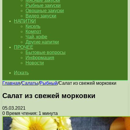
Мясные закуски
Рыбные закуски
Овощные закуски
Видео закуски
НАПИТКИ
Кисель
Компот
Чай, кофе
Другие напитки
ПРОЧЕЕ
Бытовые вопросы
Информация
Новости
Искать
Главная
/
Салаты
/
Рыбный
/
Салат из свежей морковки
Салат из свежей морковки
05.03.2021
0
Время чтения: 1 минута