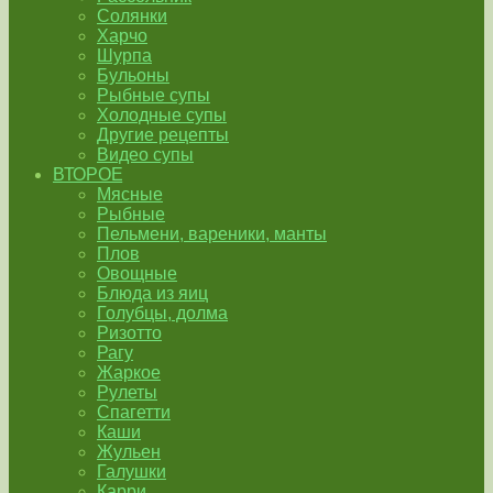
Солянки
Харчо
Шурпа
Бульоны
Рыбные супы
Холодные супы
Другие рецепты
Видео супы
ВТОРОЕ
Мясные
Рыбные
Пельмени, вареники, манты
Плов
Овощные
Блюда из яиц
Голубцы, долма
Ризотто
Рагу
Жаркое
Рулеты
Спагетти
Каши
Жульен
Галушки
Карри