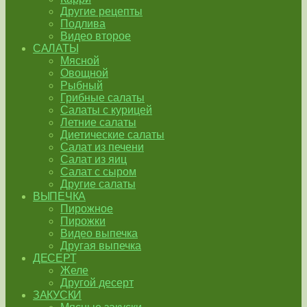
Другие рецепты
Подлива
Видео второе
САЛАТЫ
Мясной
Овощной
Рыбный
Грибные салаты
Салаты с курицей
Летние салаты
Диетические салаты
Салат из печени
Салат из яиц
Салат с сыром
Другие салаты
ВЫПЕЧКА
Пирожное
Пирожки
Видео выпечка
Другая выпечка
ДЕСЕРТ
Желе
Другой десерт
ЗАКУСКИ