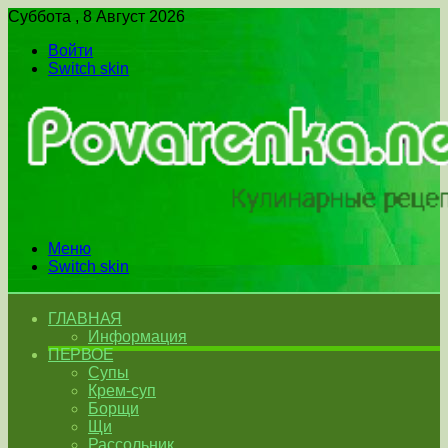
Суббота , 8 Август 2026
Войти
Switch skin
Меню
Switch skin
ГЛАВНАЯ
Информация
ПЕРВОЕ
Супы
Крем-суп
Борщи
Щи
Рассольник