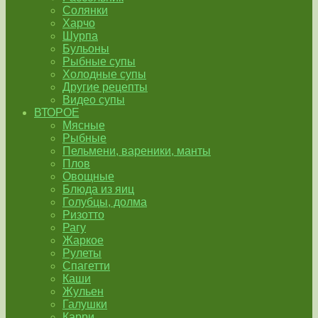
Солянки
Харчо
Шурпа
Бульоны
Рыбные супы
Холодные супы
Другие рецепты
Видео супы
ВТОРОЕ
Мясные
Рыбные
Пельмени, вареники, манты
Плов
Овощные
Блюда из яиц
Голубцы, долма
Ризотто
Рагу
Жаркое
Рулеты
Спагетти
Каши
Жульен
Галушки
Карри