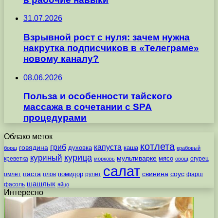
31.07.2026
Взрывной рост с нуля: зачем нужна
накрутка подписчиков в «Телеграме»
новому каналу?
08.06.2026
Польза и особенности тайского
массажа в сочетании с SPA
процедурами
Облако меток
котлета
гриб
капуста
говядина
духовка
каша
борщ
крабовый
курица
куриный
мультиварке
мясо
креветка
огурец
морковь
овощ
салат
паста
свинина
соус
помидор
омлет
плов
рулет
фарш
шашлык
фасоль
яйцо
Интересно