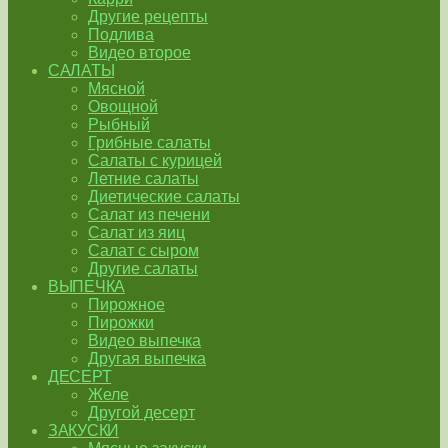
Другие рецепты
Подлива
Видео второе
САЛАТЫ
Мясной
Овощной
Рыбный
Грибные салаты
Салаты с курицей
Летние салаты
Диетические салаты
Салат из печени
Салат из яиц
Салат с сыром
Другие салаты
ВЫПЕЧКА
Пирожное
Пирожки
Видео выпечка
Другая выпечка
ДЕСЕРТ
Желе
Другой десерт
ЗАКУСКИ