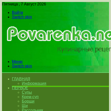
Пятница , 7 Август 2026
Войти
Switch skin
Меню
Switch skin
ГЛАВНАЯ
Информация
ПЕРВОЕ
Супы
Крем-суп
Борщи
Щи
Рассольник