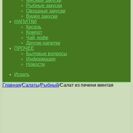
Мясные закуски
Рыбные закуски
Овощные закуски
Видео закуски
НАПИТКИ
Кисель
Компот
Чай, кофе
Другие напитки
ПРОЧЕЕ
Бытовые вопросы
Информация
Новости
Искать
Главная
/
Салаты
/
Рыбный
/
Салат из печени минтая