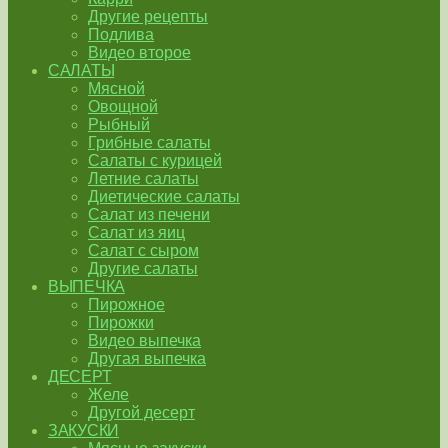
Другие рецепты
Подлива
Видео второе
САЛАТЫ
Мясной
Овощной
Рыбный
Грибные салаты
Салаты с курицей
Летние салаты
Диетические салаты
Салат из печени
Салат из яиц
Салат с сыром
Другие салаты
ВЫПЕЧКА
Пирожное
Пирожки
Видео выпечка
Другая выпечка
ДЕСЕРТ
Желе
Другой десерт
ЗАКУСКИ