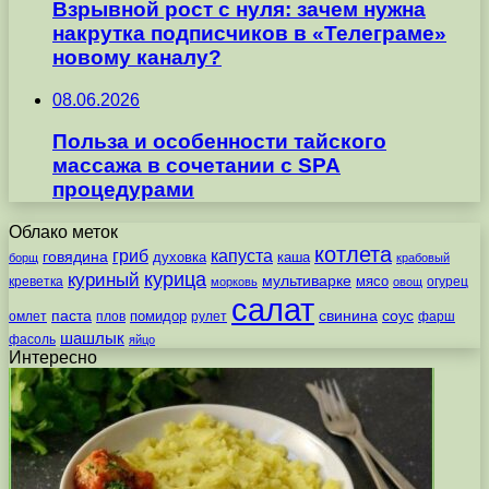
Взрывной рост с нуля: зачем нужна
накрутка подписчиков в «Телеграме»
новому каналу?
08.06.2026
Польза и особенности тайского
массажа в сочетании с SPA
процедурами
Облако меток
котлета
гриб
капуста
говядина
духовка
каша
борщ
крабовый
курица
куриный
мультиварке
мясо
креветка
огурец
морковь
овощ
салат
паста
свинина
соус
помидор
омлет
плов
рулет
фарш
шашлык
фасоль
яйцо
Интересно