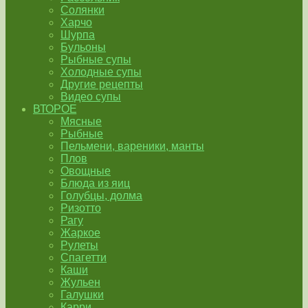
Солянки
Харчо
Шурпа
Бульоны
Рыбные супы
Холодные супы
Другие рецепты
Видео супы
ВТОРОЕ
Мясные
Рыбные
Пельмени, вареники, манты
Плов
Овощные
Блюда из яиц
Голубцы, долма
Ризотто
Рагу
Жаркое
Рулеты
Спагетти
Каши
Жульен
Галушки
Карри