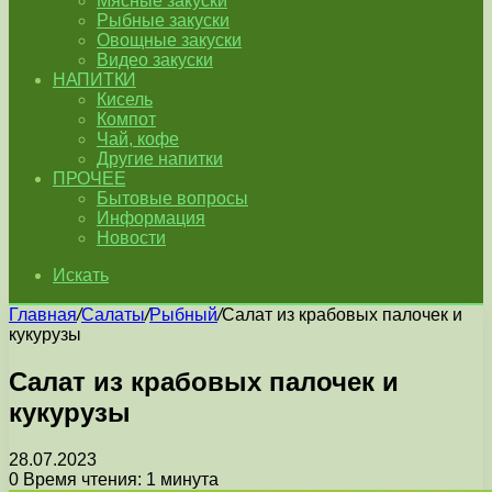
Мясные закуски
Рыбные закуски
Овощные закуски
Видео закуски
НАПИТКИ
Кисель
Компот
Чай, кофе
Другие напитки
ПРОЧЕЕ
Бытовые вопросы
Информация
Новости
Искать
Главная
/
Салаты
/
Рыбный
/
Салат из крабовых палочек и
кукурузы
Салат из крабовых палочек и
кукурузы
28.07.2023
0
Время чтения: 1 минута