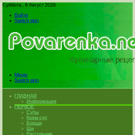
Суббота , 8 Август 2026
Войти
Switch skin
Меню
Switch skin
ГЛАВНАЯ
Информация
ПЕРВОЕ
Супы
Крем-суп
Борщи
Щи
Рассольник