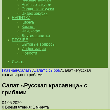
Мясные закуски
Рыбные закуски
Овощные закуски
Видео закуски
НАПИТКИ
Кисель
Компот
Чай, кофе
Другие напитки
ПРОЧЕЕ
Бытовые вопросы
Информация
Новости
Искать
Главная
/
Салаты
/
Салат с сыром
/
Салат «Русская
красавица» с грибами
Салат «Русская красавица» с
грибами
04.05.2020
0
Время чтения: 1 минута