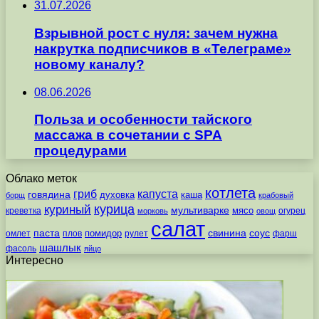
31.07.2026
Взрывной рост с нуля: зачем нужна
накрутка подписчиков в «Телеграме»
новому каналу?
08.06.2026
Польза и особенности тайского
массажа в сочетании с SPA
процедурами
Облако меток
котлета
гриб
капуста
говядина
духовка
каша
борщ
крабовый
курица
куриный
мультиварке
мясо
креветка
огурец
морковь
овощ
салат
паста
свинина
соус
помидор
омлет
плов
рулет
фарш
шашлык
фасоль
яйцо
Интересно