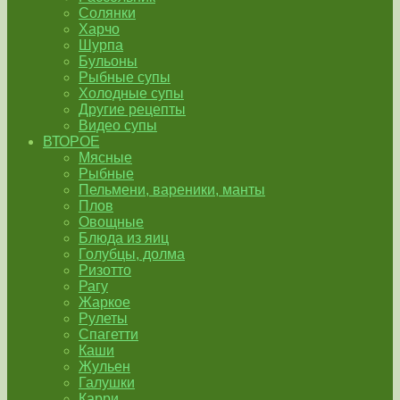
Солянки
Харчо
Шурпа
Бульоны
Рыбные супы
Холодные супы
Другие рецепты
Видео супы
ВТОРОЕ
Мясные
Рыбные
Пельмени, вареники, манты
Плов
Овощные
Блюда из яиц
Голубцы, долма
Ризотто
Рагу
Жаркое
Рулеты
Спагетти
Каши
Жульен
Галушки
Карри