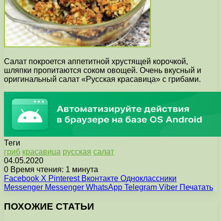
Салат покроется аппетитной хрустящей корочкой,
шляпки пропитаются соком овощей. Очень вкусный и
оригинальный салат «Русская красавица» с грибами.
Теги
гриб
красавица
русская
салат
04.05.2020
0
Время чтения: 1 минута
Facebook
X
Pinterest
Вконтакте
Одноклассники
Messenger
Messenger
WhatsApp
Telegram
Viber
Печатать
ПОХОЖИЕ СТАТЬИ