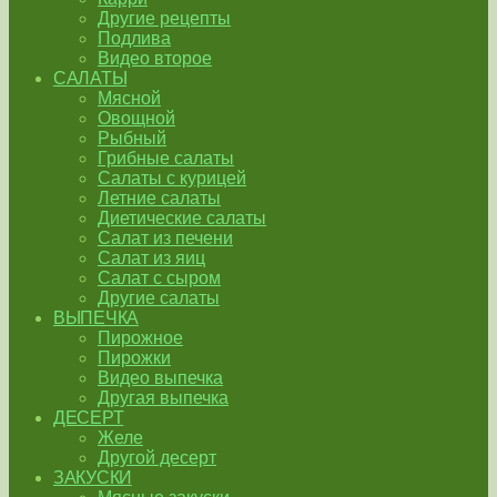
Другие рецепты
Подлива
Видео второе
САЛАТЫ
Мясной
Овощной
Рыбный
Грибные салаты
Салаты с курицей
Летние салаты
Диетические салаты
Салат из печени
Салат из яиц
Салат с сыром
Другие салаты
ВЫПЕЧКА
Пирожное
Пирожки
Видео выпечка
Другая выпечка
ДЕСЕРТ
Желе
Другой десерт
ЗАКУСКИ