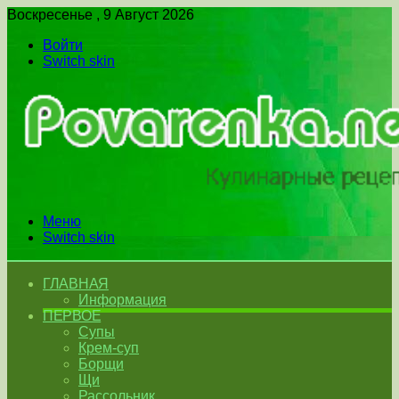
Воскресенье , 9 Август 2026
Войти
Switch skin
Меню
Switch skin
ГЛАВНАЯ
Информация
ПЕРВОЕ
Супы
Крем-суп
Борщи
Щи
Рассольник