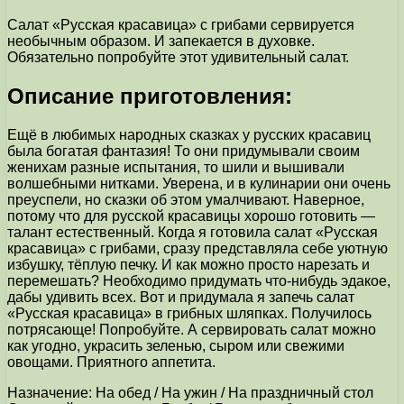
Салат «Русская красавица» с грибами сервируется
необычным образом. И запекается в духовке.
Обязательно попробуйте этот удивительный салат.
Описание приготовления:
Ещё в любимых народных сказках у русских красавиц
была богатая фантазия! То они придумывали своим
женихам разные испытания, то шили и вышивали
волшебными нитками. Уверена, и в кулинарии они очень
преуспели, но сказки об этом умалчивают. Наверное,
потому что для русской красавицы хорошо готовить —
талант естественный. Когда я готовила салат «Русская
красавица» с грибами, сразу представляла себе уютную
избушку, тёплую печку. И как можно просто нарезать и
перемешать? Необходимо придумать что-нибудь эдакое,
дабы удивить всех. Вот и придумала я запечь салат
«Русская красавица» в грибных шляпках. Получилось
потрясающе! Попробуйте. А сервировать салат можно
как угодно, украсить зеленью, сыром или свежими
овощами. Приятного аппетита.
Назначение: На обед / На ужин / На праздничный стол