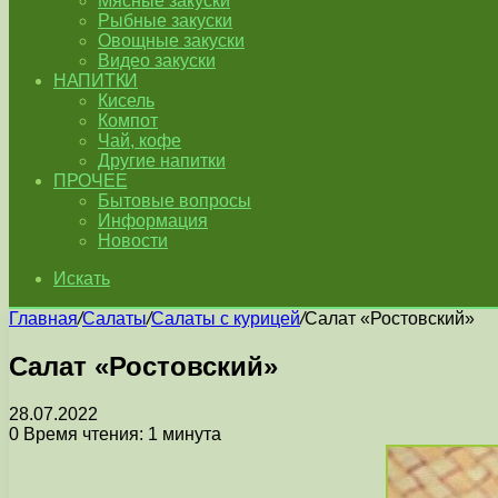
Мясные закуски
Рыбные закуски
Овощные закуски
Видео закуски
НАПИТКИ
Кисель
Компот
Чай, кофе
Другие напитки
ПРОЧЕЕ
Бытовые вопросы
Информация
Новости
Искать
Главная
/
Салаты
/
Салаты с курицей
/
Салат «Ростовский»
Салат «Ростовский»
28.07.2022
0
Время чтения: 1 минута