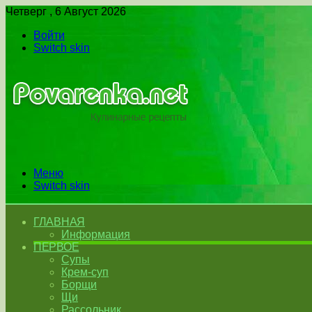
Четверг , 6 Август 2026
Войти
Switch skin
Меню
Switch skin
ГЛАВНАЯ
Информация
ПЕРВОЕ
Супы
Крем-суп
Борщи
Щи
Рассольник