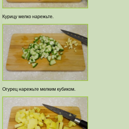
Курицу мелко нарежьте.
Огурец нарежьте мелким кубиком.