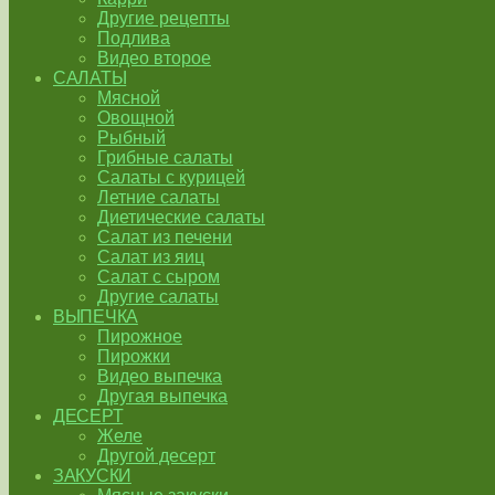
Другие рецепты
Подлива
Видео второе
САЛАТЫ
Мясной
Овощной
Рыбный
Грибные салаты
Салаты с курицей
Летние салаты
Диетические салаты
Салат из печени
Салат из яиц
Салат с сыром
Другие салаты
ВЫПЕЧКА
Пирожное
Пирожки
Видео выпечка
Другая выпечка
ДЕСЕРТ
Желе
Другой десерт
ЗАКУСКИ