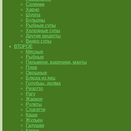
Солянки
Харчо
Шурпа
Бульоны
Рыбные супы
Холодные супы
Другие рецепты
Видео супы
ВТОРОЕ
Мясные
Рыбные
Пельмени, вареники, манты
Плов
Овощные
Блюда из яиц
Голубцы, долма
Ризотто
Рагу
Жаркое
Рулеты
Спагетти
Каши
Жульен
Галушки
Карри