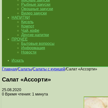
Мясные закуски
Рыбные закуски
Овощные закуски
Видео закуски
НАПИТКИ
Кисель
Компот
Чай, кофе
Другие напитки
ПРОЧЕЕ
Бытовые вопросы
Информация
Новости
Искать
Главная
/
Салаты
/
Салаты с курицей
/
Салат «Ассорти»
Салат «Ассорти»
25.08.2020
0
Время чтения: 1 минута