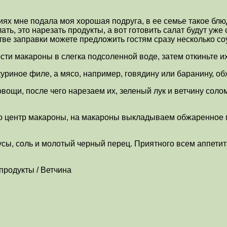
х мне подала моя хорошая подруга, в ее семье такое блюдо
лать, это нарезать продукты, а вот готовить салат будут уж
стве заправки можете предложить гостям сразу несколько со
сти макароны в слегка подсоленной воде, затем откиньте их
куриное филе, а мясо, например, говядину или баранину, о
ощи, после чего нарезаем их, зеленый лук и ветчину солом
го центр макароны, на макароны выкладываем обжаренное 
усы, соль и молотый черный перец. Приятного всем аппетит
продукты / Ветчина