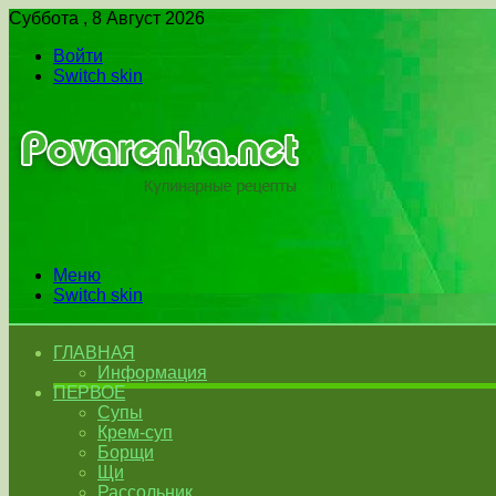
Суббота , 8 Август 2026
Войти
Switch skin
Меню
Switch skin
ГЛАВНАЯ
Информация
ПЕРВОЕ
Супы
Крем-суп
Борщи
Щи
Рассольник