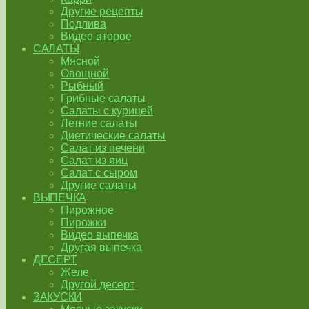
Другие рецепты
Подлива
Видео второе
САЛАТЫ
Мясной
Овощной
Рыбный
Грибные салаты
Салаты с курицей
Летние салаты
Диетические салаты
Салат из печени
Салат из яиц
Салат с сыром
Другие салаты
ВЫПЕЧКА
Пирожное
Пирожки
Видео выпечка
Другая выпечка
ДЕСЕРТ
Желе
Другой десерт
ЗАКУСКИ