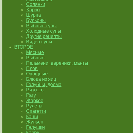
Солянки
Харчо
Шурпа
Бульоны
Рыбные супы
Холодные супы
Другие рецепты
Видео супы
ВТОРОЕ
Мясные
Рыбные
Пельмени, вареники, манты
Плов
Овощные
Блюда из яиц
Голубцы, долма
Ризотто
Рагу
Жаркое
Рулеты
Спагетти
Каши
Жульен
Галушки
Карри