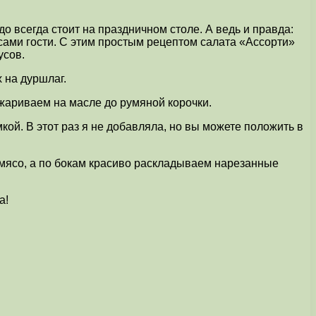
 всегда стоит на праздничном столе. А ведь и правда:
е сами гости. С этим простым рецептом салата «Ассорти»
усов.
 на дуршлаг.
бжариваем на масле до румяной корочки.
кой. В этот раз я не добавляла, но вы можете положить в
мясо, а по бокам красиво раскладываем нарезанные
а!