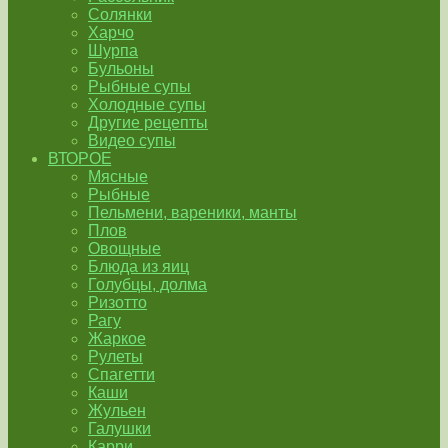
Солянки
Харчо
Шурпа
Бульоны
Рыбные супы
Холодные супы
Другие рецепты
Видео супы
ВТОРОЕ
Мясные
Рыбные
Пельмени, вареники, манты
Плов
Овощные
Блюда из яиц
Голубцы, долма
Ризотто
Рагу
Жаркое
Рулеты
Спагетти
Каши
Жульен
Галушки
Карри