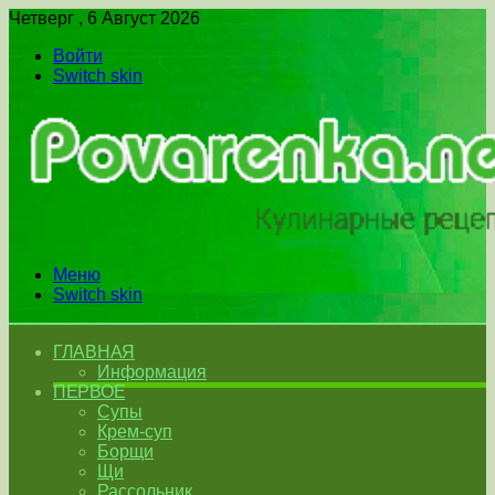
Четверг , 6 Август 2026
Войти
Switch skin
Меню
Switch skin
ГЛАВНАЯ
Информация
ПЕРВОЕ
Супы
Крем-суп
Борщи
Щи
Рассольник