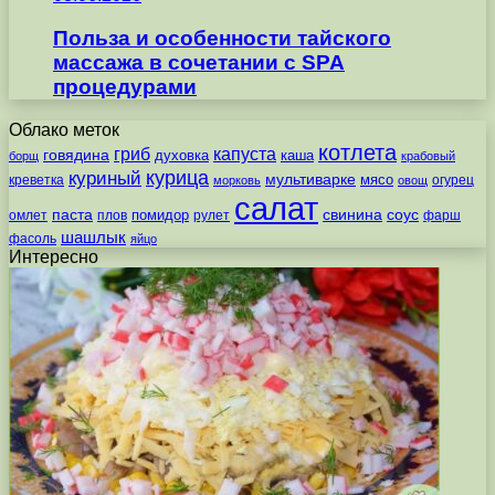
Польза и особенности тайского
массажа в сочетании с SPA
процедурами
Облако меток
котлета
гриб
капуста
говядина
духовка
каша
борщ
крабовый
курица
куриный
мультиварке
мясо
креветка
огурец
морковь
овощ
салат
паста
свинина
соус
помидор
омлет
плов
рулет
фарш
шашлык
фасоль
яйцо
Интересно