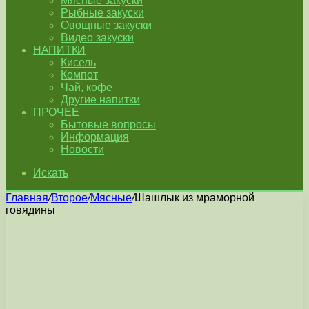
Мясные закуски
Рыбные закуски
Овощные закуски
Видео закуски
НАПИТКИ
Кисель
Компот
Чай, кофе
Другие напитки
ПРОЧЕЕ
Бытовые вопросы
Информация
Новости
Искать
Главная
/
Второе
/
Мясные
/
Шашлык из мраморной
говядины