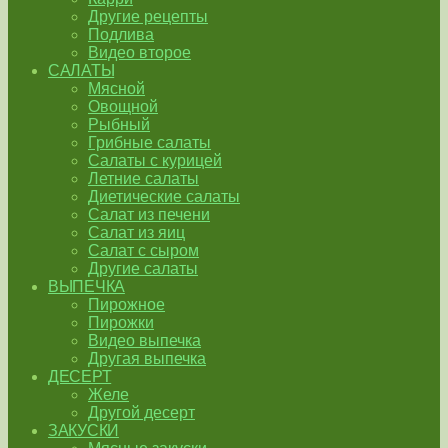
Другие рецепты
Подлива
Видео второе
САЛАТЫ
Мясной
Овощной
Рыбный
Грибные салаты
Салаты с курицей
Летние салаты
Диетические салаты
Салат из печени
Салат из яиц
Салат с сыром
Другие салаты
ВЫПЕЧКА
Пирожное
Пирожки
Видео выпечка
Другая выпечка
ДЕСЕРТ
Желе
Другой десерт
ЗАКУСКИ