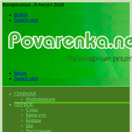
Воскресенье , 9 Август 2026
Войти
Switch skin
Меню
Switch skin
ГЛАВНАЯ
Информация
ПЕРВОЕ
Супы
Крем-суп
Борщи
Щи
Рассольник