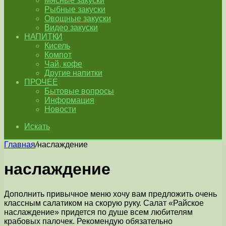
Мясные закуски
Рыбные закуски
Овощные закуски
Видео закуски
НАПИТКИ
Кисель
Компот
Чай, кофе
Другие напитки
ПРОЧЕЕ
Бытовые вопросы
Информация
Новости
Искать
Главная
/
наслаждение
наслаждение
Дополнить привычное меню хочу вам предложить очень
классным салатиком на скорую руку. Салат «Райское
наслаждение» придется по душе всем любителям
крабовых палочек. Рекомендую обязательно