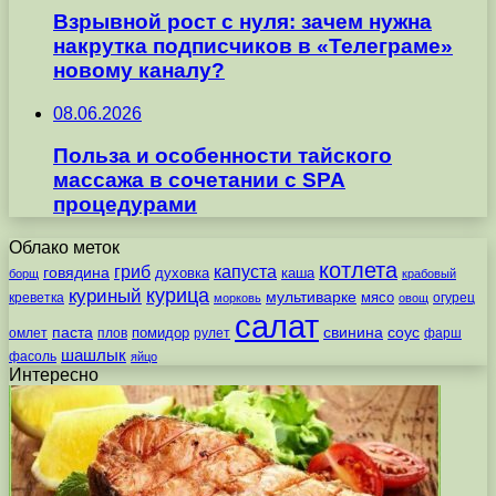
Взрывной рост с нуля: зачем нужна
накрутка подписчиков в «Телеграме»
новому каналу?
08.06.2026
Польза и особенности тайского
массажа в сочетании с SPA
процедурами
Облако меток
котлета
гриб
капуста
говядина
духовка
каша
борщ
крабовый
курица
куриный
мультиварке
мясо
креветка
огурец
морковь
овощ
салат
паста
свинина
соус
помидор
омлет
плов
рулет
фарш
шашлык
фасоль
яйцо
Интересно