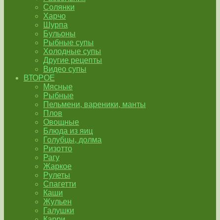
Солянки
Харчо
Шурпа
Бульоны
Рыбные супы
Холодные супы
Другие рецепты
Видео супы
ВТОРОЕ
Мясные
Рыбные
Пельмени, вареники, манты
Плов
Овощные
Блюда из яиц
Голубцы, долма
Ризотто
Рагу
Жаркое
Рулеты
Спагетти
Каши
Жульен
Галушки
Карри