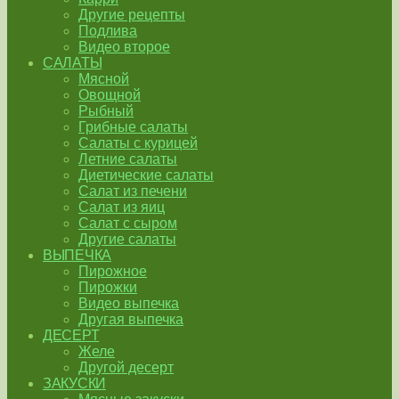
Другие рецепты
Подлива
Видео второе
САЛАТЫ
Мясной
Овощной
Рыбный
Грибные салаты
Салаты с курицей
Летние салаты
Диетические салаты
Салат из печени
Салат из яиц
Салат с сыром
Другие салаты
ВЫПЕЧКА
Пирожное
Пирожки
Видео выпечка
Другая выпечка
ДЕСЕРТ
Желе
Другой десерт
ЗАКУСКИ