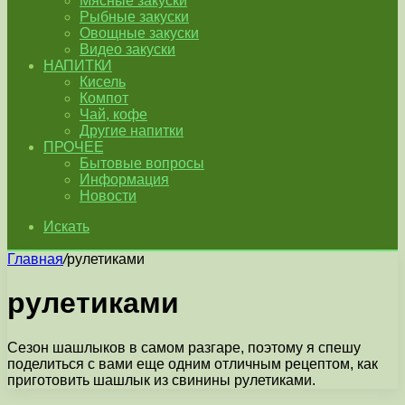
Мясные закуски
Рыбные закуски
Овощные закуски
Видео закуски
НАПИТКИ
Кисель
Компот
Чай, кофе
Другие напитки
ПРОЧЕЕ
Бытовые вопросы
Информация
Новости
Искать
Главная
/
рулетиками
рулетиками
Сезон шашлыков в самом разгаре, поэтому я спешу
поделиться с вами еще одним отличным рецептом, как
приготовить шашлык из свинины рулетиками.