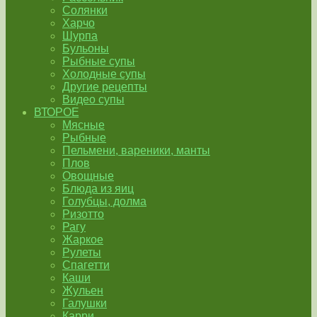
Солянки
Харчо
Шурпа
Бульоны
Рыбные супы
Холодные супы
Другие рецепты
Видео супы
ВТОРОЕ
Мясные
Рыбные
Пельмени, вареники, манты
Плов
Овощные
Блюда из яиц
Голубцы, долма
Ризотто
Рагу
Жаркое
Рулеты
Спагетти
Каши
Жульен
Галушки
Карри