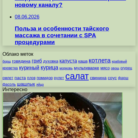
новому каналу?
08.06.2026
Польза и особенности тайского
массажа в сочетании с SPA
процедурами
Облако меток
котлета
гриб
капуста
говядина
духовка
каша
борщ
крабовый
курица
куриный
мультиварке
мясо
креветка
огурец
морковь
овощ
салат
паста
свинина
соус
помидор
омлет
плов
рулет
фарш
шашлык
фасоль
яйцо
Интересно