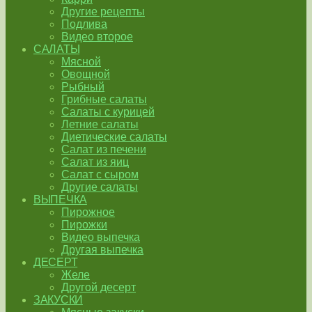
Другие рецепты
Подлива
Видео второе
САЛАТЫ
Мясной
Овощной
Рыбный
Грибные салаты
Салаты с курицей
Летние салаты
Диетические салаты
Салат из печени
Салат из яиц
Салат с сыром
Другие салаты
ВЫПЕЧКА
Пирожное
Пирожки
Видео выпечка
Другая выпечка
ДЕСЕРТ
Желе
Другой десерт
ЗАКУСКИ