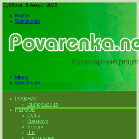
Суббота , 8 Август 2026
Войти
Switch skin
Меню
Switch skin
ГЛАВНАЯ
Информация
ПЕРВОЕ
Супы
Крем-суп
Борщи
Щи
Рассольник