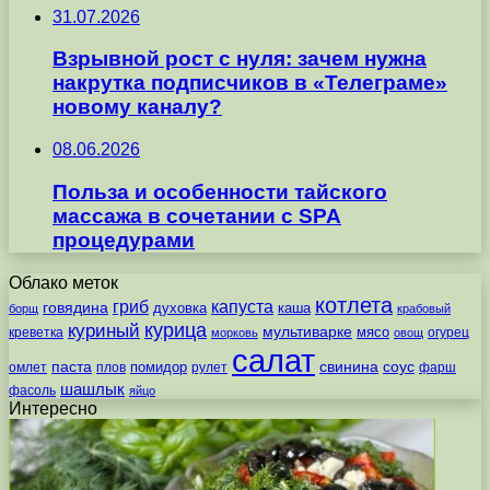
31.07.2026
Взрывной рост с нуля: зачем нужна
накрутка подписчиков в «Телеграме»
новому каналу?
08.06.2026
Польза и особенности тайского
массажа в сочетании с SPA
процедурами
Облако меток
котлета
гриб
капуста
говядина
духовка
каша
борщ
крабовый
курица
куриный
мультиварке
мясо
креветка
огурец
морковь
овощ
салат
паста
свинина
соус
помидор
омлет
плов
рулет
фарш
шашлык
фасоль
яйцо
Интересно