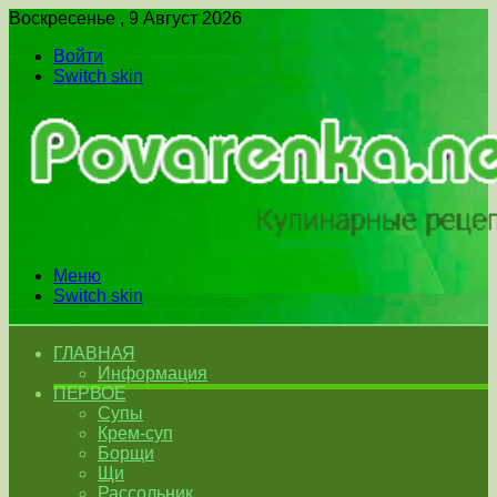
Воскресенье , 9 Август 2026
Войти
Switch skin
Меню
Switch skin
ГЛАВНАЯ
Информация
ПЕРВОЕ
Супы
Крем-суп
Борщи
Щи
Рассольник