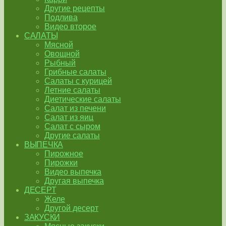
Другие рецепты
Подлива
Видео второе
САЛАТЫ
Мясной
Овощной
Рыбный
Грибные салаты
Салаты с курицей
Летние салаты
Диетические салаты
Салат из печени
Салат из яиц
Салат с сыром
Другие салаты
ВЫПЕЧКА
Пирожное
Пирожки
Видео выпечка
Другая выпечка
ДЕСЕРТ
Желе
Другой десерт
ЗАКУСКИ