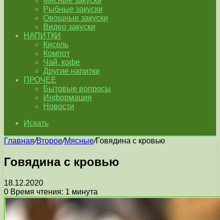
Мясные закуски
Рыбные закуски
Овощные закуски
Видео закуски
НАПИТКИ
Кисель
Компот
Чай, кофе
Другие напитки
ПРОЧЕЕ
Бытовые вопросы
Информация
Новости
Искать
Главная
/
Второе
/
Мясные
/
Говядина с кровью
Говядина с кровью
18.12.2020
0
Время чтения: 1 минута