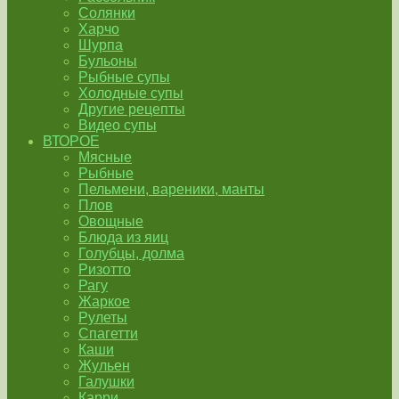
Солянки
Харчо
Шурпа
Бульоны
Рыбные супы
Холодные супы
Другие рецепты
Видео супы
ВТОРОЕ
Мясные
Рыбные
Пельмени, вареники, манты
Плов
Овощные
Блюда из яиц
Голубцы, долма
Ризотто
Рагу
Жаркое
Рулеты
Спагетти
Каши
Жульен
Галушки
Карри