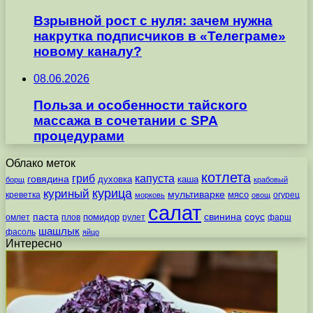
Взрывной рост с нуля: зачем нужна
накрутка подписчиков в «Телеграме»
новому каналу?
08.06.2026
Польза и особенности тайского
массажа в сочетании с SPA
процедурами
Облако меток
котлета
гриб
капуста
говядина
духовка
каша
борщ
крабовый
курица
куриный
мультиварке
мясо
креветка
огурец
морковь
овощ
салат
паста
свинина
соус
помидор
омлет
плов
рулет
фарш
шашлык
фасоль
яйцо
Интересно