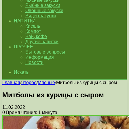
Мясные закуски
Рыбные закуски
Овощные закуски
Видео закуски
НАПИТКИ
Кисель
Компот
Чай, кофе
Другие напитки
ПРОЧЕЕ
Бытовые вопросы
Информация
Новости
Искать
Главная
/
Второе
/
Мясные
/
Митболы из курицы с сыром
Митболы из курицы с сыром
11.02.2022
0
Время чтения: 1 минута