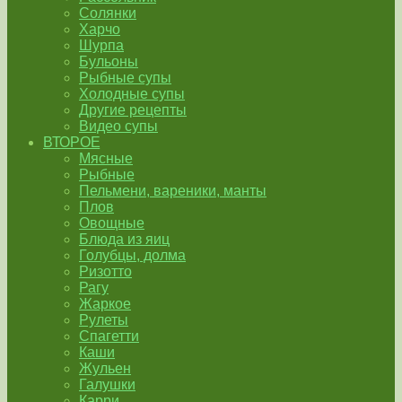
Солянки
Харчо
Шурпа
Бульоны
Рыбные супы
Холодные супы
Другие рецепты
Видео супы
ВТОРОЕ
Мясные
Рыбные
Пельмени, вареники, манты
Плов
Овощные
Блюда из яиц
Голубцы, долма
Ризотто
Рагу
Жаркое
Рулеты
Спагетти
Каши
Жульен
Галушки
Карри