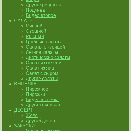
Другие рецепты
Подлива
Видео второе
САЛАТЫ
Мясной
Овощной
Рыбный
Грибные салаты
Салаты с курицей
Летние салаты
Диетические салаты
Салат из печени
Салат из яиц
Салат с сыром
Другие салаты
ВЫПЕЧКА
Пирожное
Пирожки
Видео выпечка
Другая выпечка
ДЕСЕРТ
Желе
Другой десерт
ЗАКУСКИ