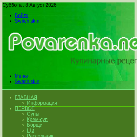
Суббота , 8 Август 2026
Войти
Switch skin
Меню
Switch skin
ГЛАВНАЯ
Информация
ПЕРВОЕ
Супы
Крем-суп
Борщи
Щи
Рассольник