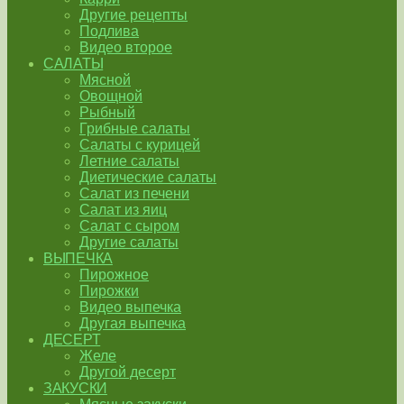
Другие рецепты
Подлива
Видео второе
САЛАТЫ
Мясной
Овощной
Рыбный
Грибные салаты
Салаты с курицей
Летние салаты
Диетические салаты
Салат из печени
Салат из яиц
Салат с сыром
Другие салаты
ВЫПЕЧКА
Пирожное
Пирожки
Видео выпечка
Другая выпечка
ДЕСЕРТ
Желе
Другой десерт
ЗАКУСКИ