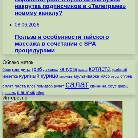
накрутка подписчиков в «Телеграме»
новому каналу?
08.06.2026
Польза и особенности тайского
массажа в сочетании с SPA
процедурами
Облако меток
котлета
гриб
капуста
говядина
духовка
каша
борщ
крабовый
курица
куриный
мультиварке
мясо
креветка
огурец
морковь
овощ
салат
паста
свинина
соус
помидор
омлет
плов
рулет
фарш
шашлык
фасоль
яйцо
Интересно