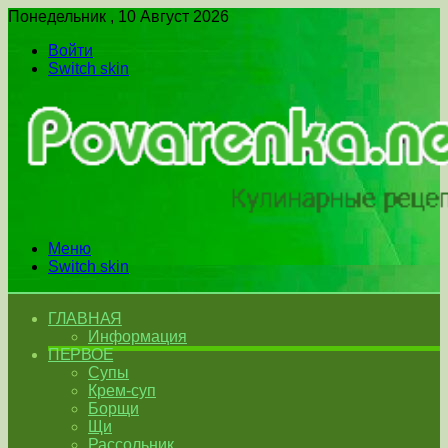
Понедельник , 10 Август 2026
Войти
Switch skin
Меню
Switch skin
ГЛАВНАЯ
Информация
ПЕРВОЕ
Супы
Крем-суп
Борщи
Щи
Рассольник