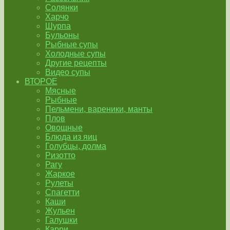
Солянки
Харчо
Шурпа
Бульоны
Рыбные супы
Холодные супы
Другие рецепты
Видео супы
ВТОРОЕ
Мясные
Рыбные
Пельмени, вареники, манты
Плов
Овощные
Блюда из яиц
Голубцы, долма
Ризотто
Рагу
Жаркое
Рулеты
Спагетти
Каши
Жульен
Галушки
Карри