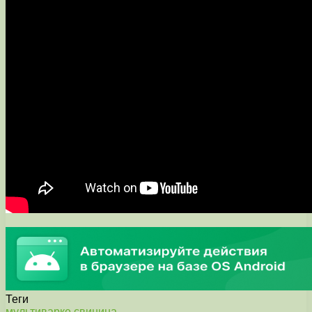
Теги
мультиварке
свинина