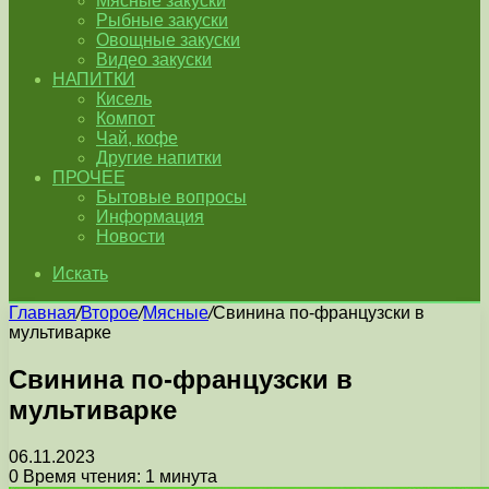
Мясные закуски
Рыбные закуски
Овощные закуски
Видео закуски
НАПИТКИ
Кисель
Компот
Чай, кофе
Другие напитки
ПРОЧЕЕ
Бытовые вопросы
Информация
Новости
Искать
Главная
/
Второе
/
Мясные
/
Свинина по-французски в
мультиварке
Свинина по-французски в
мультиварке
06.11.2023
0
Время чтения: 1 минута