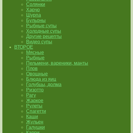
Солянки
Харчо
Шурпа
Бульоны
Рыбные супы
Холодные супы
Другие рецепты
Видео супы
ВТОРОЕ
Мясные
Рыбные
Пельмени, вареники, манты
Плов
Овощные
Блюда из яиц
Голубцы, долма
Ризотто
Рагу
Жаркое
Рулеты
Спагетти
Каши
Жульен
Галушки
Карри