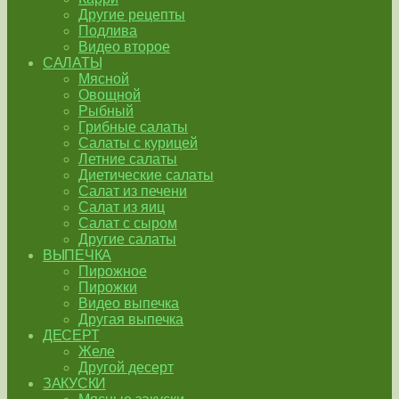
Другие рецепты
Подлива
Видео второе
САЛАТЫ
Мясной
Овощной
Рыбный
Грибные салаты
Салаты с курицей
Летние салаты
Диетические салаты
Салат из печени
Салат из яиц
Салат с сыром
Другие салаты
ВЫПЕЧКА
Пирожное
Пирожки
Видео выпечка
Другая выпечка
ДЕСЕРТ
Желе
Другой десерт
ЗАКУСКИ