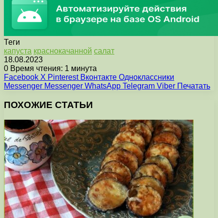
Теги
капуста
краснокачанной
салат
18.08.2023
0
Время чтения: 1 минута
Facebook
X
Pinterest
Вконтакте
Одноклассники
Messenger
Messenger
WhatsApp
Telegram
Viber
Печатать
ПОХОЖИЕ СТАТЬИ