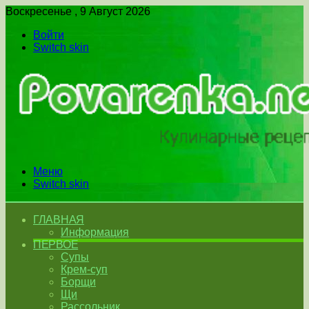
Воскресенье , 9 Август 2026
Войти
Switch skin
Меню
Switch skin
ГЛАВНАЯ
Информация
ПЕРВОЕ
Супы
Крем-суп
Борщи
Щи
Рассольник