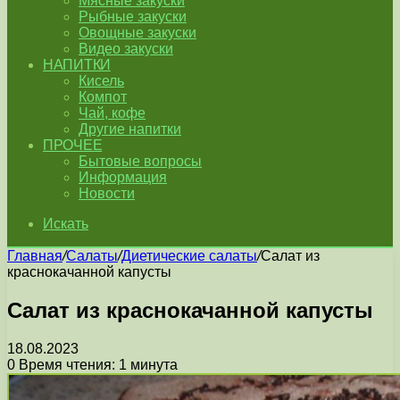
Мясные закуски
Рыбные закуски
Овощные закуски
Видео закуски
НАПИТКИ
Кисель
Компот
Чай, кофе
Другие напитки
ПРОЧЕЕ
Бытовые вопросы
Информация
Новости
Искать
Главная
/
Салаты
/
Диетические салаты
/
Салат из
краснокачанной капусты
Салат из краснокачанной капусты
18.08.2023
0
Время чтения: 1 минута