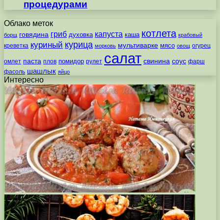
процедурами
Облако меток
котлета
гриб
капуста
говядина
духовка
каша
борщ
крабовый
курица
куриный
мультиварке
мясо
креветка
огурец
морковь
овощ
салат
паста
свинина
соус
помидор
омлет
плов
рулет
фарш
шашлык
фасоль
яйцо
Интересно