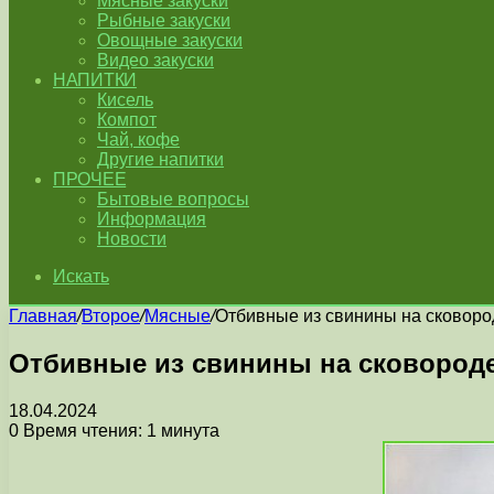
Мясные закуски
Рыбные закуски
Овощные закуски
Видео закуски
НАПИТКИ
Кисель
Компот
Чай, кофе
Другие напитки
ПРОЧЕЕ
Бытовые вопросы
Информация
Новости
Искать
Главная
/
Второе
/
Мясные
/
Отбивные из свинины на сковоро
Отбивные из свинины на сковороде
18.04.2024
0
Время чтения: 1 минута