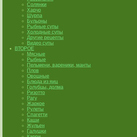
Солянки
Харчо
Шурпа
Бульоны
Рыбные супы
Холодные супы
Другие рецепты
Видео супы
ВТОРОЕ
Мясные
Рыбные
Пельмени, вареники, манты
Плов
Овощные
Блюда из яиц
Голубцы, долма
Ризотто
Рагу
Жаркое
Рулеты
Спагетти
Каши
Жульен
Галушки
Карри