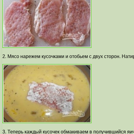
2. Мясо нарежем кусочками и отобьем с двух сторон. Нат
3. Теперь каждый кусочек обмакиваем в получившийся яич