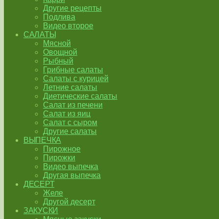
Другие рецепты
Подлива
Видео второе
САЛАТЫ
Мясной
Овощной
Рыбный
Грибные салаты
Салаты с курицей
Летние салаты
Диетические салаты
Салат из печени
Салат из яиц
Салат с сыром
Другие салаты
ВЫПЕЧКА
Пирожное
Пирожки
Видео выпечка
Другая выпечка
ДЕСЕРТ
Желе
Другой десерт
ЗАКУСКИ