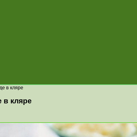
де в кляре
 в кляре