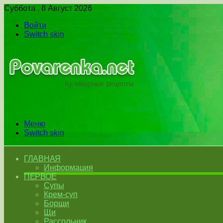
Суббота , 8 Август 2026
Войти
Switch skin
Меню
Switch skin
ГЛАВНАЯ
Информация
ПЕРВОЕ
Супы
Крем-суп
Борщи
Щи
Рассольник