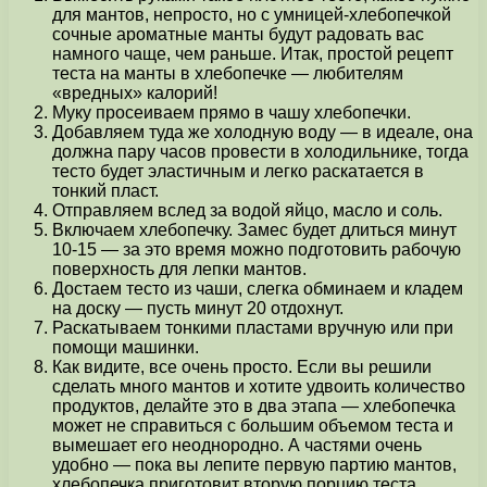
для мантов, непросто, но с умницей-хлебопечкой
сочные ароматные манты будут радовать вас
намного чаще, чем раньше. Итак, простой рецепт
теста на манты в хлебопечке — любителям
«вредных» калорий!
Муку просеиваем прямо в чашу хлебопечки.
Добавляем туда же холодную воду — в идеале, она
должна пару часов провести в холодильнике, тогда
тесто будет эластичным и легко раскатается в
тонкий пласт.
Отправляем вслед за водой яйцо, масло и соль.
Включаем хлебопечку. Замес будет длиться минут
10-15 — за это время можно подготовить рабочую
поверхность для лепки мантов.
Достаем тесто из чаши, слегка обминаем и кладем
на доску — пусть минут 20 отдохнут.
Раскатываем тонкими пластами вручную или при
помощи машинки.
Как видите, все очень просто. Если вы решили
сделать много мантов и хотите удвоить количество
продуктов, делайте это в два этапа — хлебопечка
может не справиться с большим объемом теста и
вымешает его неоднородно. А частями очень
удобно — пока вы лепите первую партию мантов,
хлебопечка приготовит вторую порцию теста.