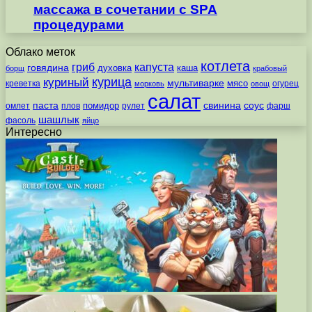
массажа в сочетании с SPA
процедурами
Облако меток
котлета
гриб
капуста
говядина
духовка
каша
борщ
крабовый
курица
куриный
мультиварке
мясо
креветка
огурец
морковь
овощ
салат
паста
свинина
соус
помидор
омлет
плов
рулет
фарш
шашлык
фасоль
яйцо
Интересно