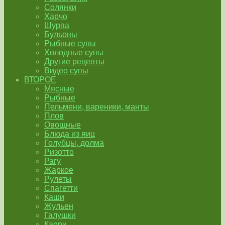
Солянки
Харчо
Шурпа
Бульоны
Рыбные супы
Холодные супы
Другие рецепты
Видео супы
ВТОРОЕ
Мясные
Рыбные
Пельмени, вареники, манты
Плов
Овощные
Блюда из яиц
Голубцы, долма
Ризотто
Рагу
Жаркое
Рулеты
Спагетти
Каши
Жульен
Галушки
Карри