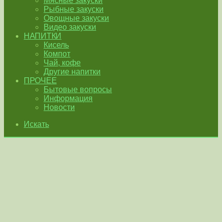
Мясные закуски
Рыбные закуски
Овощные закуски
Видео закуски
НАПИТКИ
Кисель
Компот
Чай, кофе
Другие напитки
ПРОЧЕЕ
Бытовые вопросы
Информация
Новости
Искать