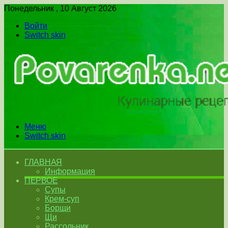
Понедельник , 10 Август 2026
Войти
Switch skin
Меню
Switch skin
ГЛАВНАЯ
Информация
ПЕРВОЕ
Супы
Крем-суп
Борщи
Щи
Рассольник