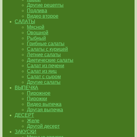
Другие рецепты
Подлива
Видео второе
САЛАТЫ
Мясной
Овощной
Рыбный
Грибные салаты
Салаты с курицей
Летние салаты
Диетические салаты
Салат из печени
Салат из яиц
Салат с сыром
Другие салаты
ВЫПЕЧКА
Пирожное
Пирожки
Видео выпечка
Другая выпечка
ДЕСЕРТ
Желе
Другой десерт
ЗАКУСКИ