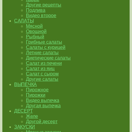
Другие рецепты
Подлива
Видео второе
САЛАТЫ
Мясной
Овощной
Рыбный
Грибные салаты
Салаты с курицей
Летние салаты
Диетические салаты
Салат из печени
Салат из яиц
Салат с сыром
Другие салаты
ВЫПЕЧКА
Пирожное
Пирожки
Видео выпечка
Другая выпечка
ДЕСЕРТ
Желе
Другой десерт
ЗАКУСКИ