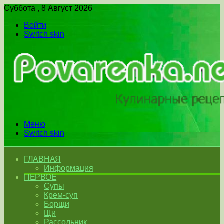
Суббота , 8 Август 2026
Войти
Switch skin
Меню
Switch skin
ГЛАВНАЯ
Информация
ПЕРВОЕ
Супы
Крем-суп
Борщи
Щи
Рассольник