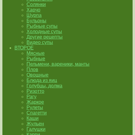
Солянки
Харчо
Шурпа
Бульоны
Рыбные супы
Холодные супы
Другие рецепты
Видео супы
ВТОРОЕ
Мясные
Рыбные
Пельмени, вареники, манты
Плов
Овощные
Блюда из яиц
Голубцы, долма
Ризотто
Рагу
Жаркое
Рулеты
Спагетти
Каши
Жульен
Галушки
Карри