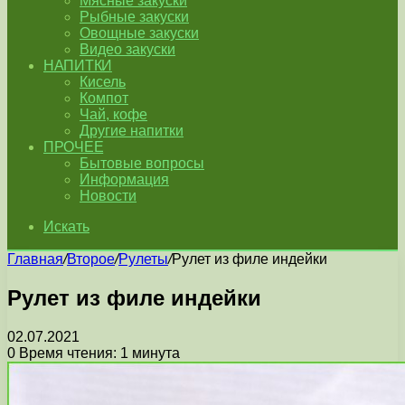
Мясные закуски
Рыбные закуски
Овощные закуски
Видео закуски
НАПИТКИ
Кисель
Компот
Чай, кофе
Другие напитки
ПРОЧЕЕ
Бытовые вопросы
Информация
Новости
Искать
Главная
/
Второе
/
Рулеты
/
Рулет из филе индейки
Рулет из филе индейки
02.07.2021
0
Время чтения: 1 минута