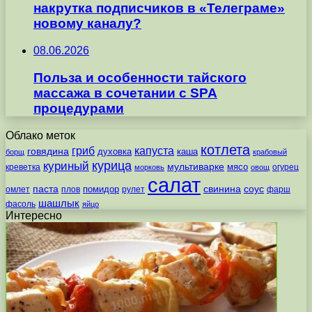
накрутка подписчиков в «Телеграме»
новому каналу?
08.06.2026
Польза и особенности тайского
массажа в сочетании с SPA
процедурами
Облако меток
котлета
гриб
капуста
говядина
духовка
каша
борщ
крабовый
курица
куриный
мультиварке
мясо
креветка
огурец
морковь
овощ
салат
паста
свинина
соус
помидор
омлет
плов
рулет
фарш
шашлык
фасоль
яйцо
Интересно