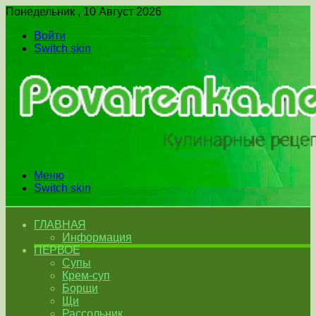
Понедельник , 10 Август 2026
Войти
Switch skin
Меню
Switch skin
ГЛАВНАЯ
Информация
ПЕРВОЕ
Супы
Крем-суп
Борщи
Щи
Рассольник