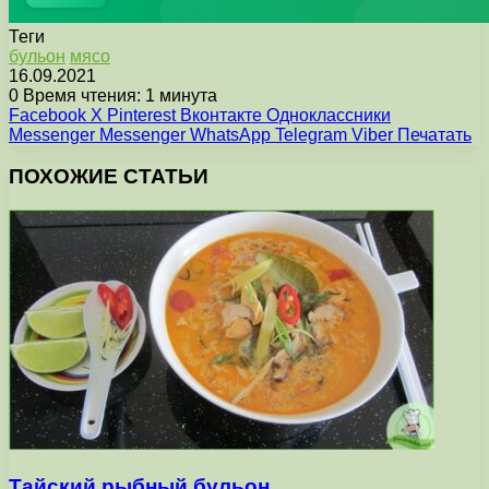
Теги
бульон
мясо
16.09.2021
0
Время чтения: 1 минута
Facebook
X
Pinterest
Вконтакте
Одноклассники
Messenger
Messenger
WhatsApp
Telegram
Viber
Печатать
ПОХОЖИЕ СТАТЬИ
Тайский рыбный бульон