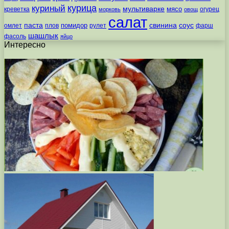
курица
куриный
мультиварке
мясо
креветка
огурец
морковь
овощ
салат
паста
свинина
соус
помидор
омлет
плов
рулет
фарш
шашлык
фасоль
яйцо
Интересно