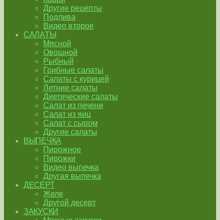
Другие рецепты
Подлива
Видео второе
САЛАТЫ
Мясной
Овощной
Рыбный
Грибные салаты
Салаты с курицей
Летние салаты
Диетические салаты
Салат из печени
Салат из яиц
Салат с сыром
Другие салаты
ВЫПЕЧКА
Пирожное
Пирожки
Видео выпечка
Другая выпечка
ДЕСЕРТ
Желе
Другой десерт
ЗАКУСКИ