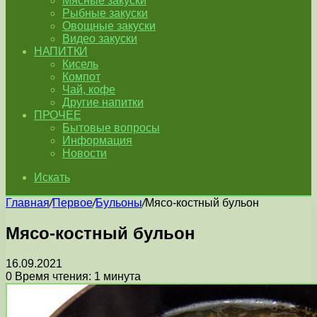
Мясные закуски
Рыбные закуски
Овощные закуски
Видео закуски
НАПИТКИ
Кисель
Компот
Чай, кофе
Другие напитки
ПРОЧЕЕ
Бытовые вопросы
Информация
Новости
Искать
Главная
/
Первое
/
Бульоны
/
Мясо-костный бульон
Мясо-костный бульон
16.09.2021
0
Время чтения: 1 минута