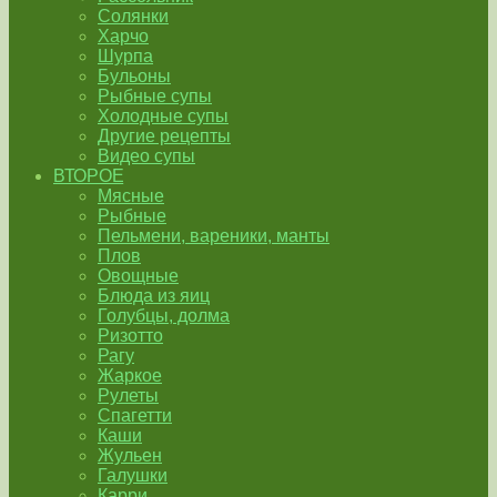
Солянки
Харчо
Шурпа
Бульоны
Рыбные супы
Холодные супы
Другие рецепты
Видео супы
ВТОРОЕ
Мясные
Рыбные
Пельмени, вареники, манты
Плов
Овощные
Блюда из яиц
Голубцы, долма
Ризотто
Рагу
Жаркое
Рулеты
Спагетти
Каши
Жульен
Галушки
Карри