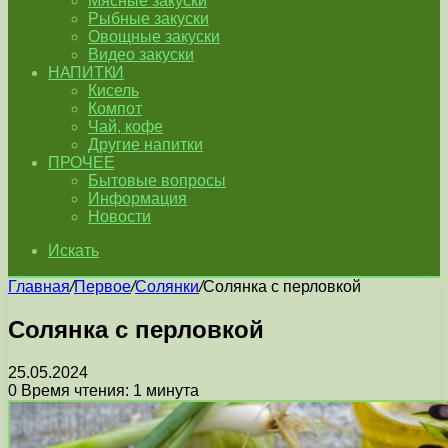
Мясные закуски
Рыбные закуски
Овощные закуски
Видео закуски
НАПИТКИ
Кисель
Компот
Чай, кофе
Другие напитки
ПРОЧЕЕ
Бытовые вопросы
Информация
Новости
Искать
Главная
/
Первое
/
Солянки
/
Солянка с перловкой
Солянка с перловкой
25.05.2024
0
Время чтения: 1 минута