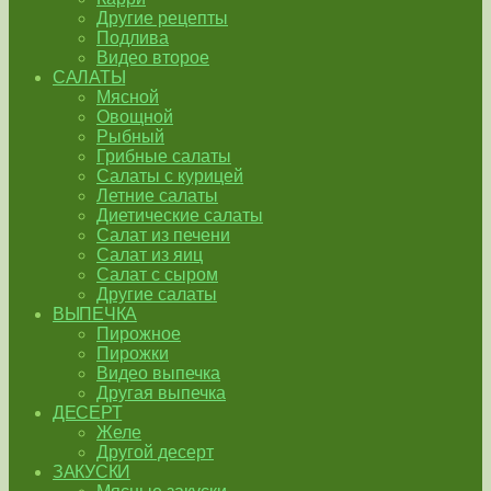
Другие рецепты
Подлива
Видео второе
САЛАТЫ
Мясной
Овощной
Рыбный
Грибные салаты
Салаты с курицей
Летние салаты
Диетические салаты
Салат из печени
Салат из яиц
Салат с сыром
Другие салаты
ВЫПЕЧКА
Пирожное
Пирожки
Видео выпечка
Другая выпечка
ДЕСЕРТ
Желе
Другой десерт
ЗАКУСКИ