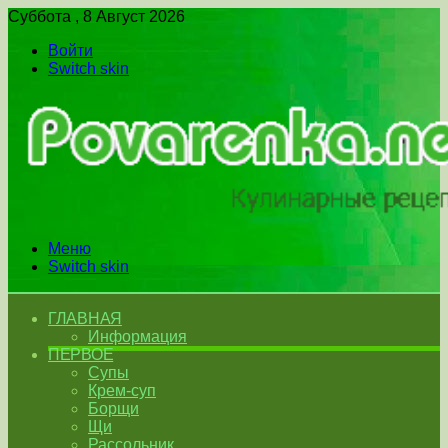
Суббота , 8 Август 2026
Войти
Switch skin
Меню
Switch skin
ГЛАВНАЯ
Информация
ПЕРВОЕ
Супы
Крем-суп
Борщи
Щи
Рассольник