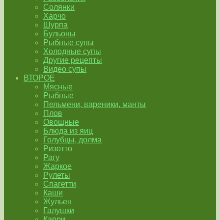
Солянки
Харчо
Шурпа
Бульоны
Рыбные супы
Холодные супы
Другие рецепты
Видео супы
ВТОРОЕ
Мясные
Рыбные
Пельмени, вареники, манты
Плов
Овощные
Блюда из яиц
Голубцы, долма
Ризотто
Рагу
Жаркое
Рулеты
Спагетти
Каши
Жульен
Галушки
Карри