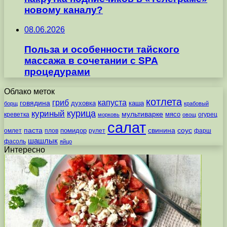
новому каналу?
08.06.2026
Польза и особенности тайского
массажа в сочетании с SPA
процедурами
Облако меток
котлета
гриб
капуста
говядина
духовка
каша
борщ
крабовый
курица
куриный
мультиварке
мясо
креветка
огурец
морковь
овощ
салат
паста
свинина
соус
помидор
омлет
плов
рулет
фарш
шашлык
фасоль
яйцо
Интересно