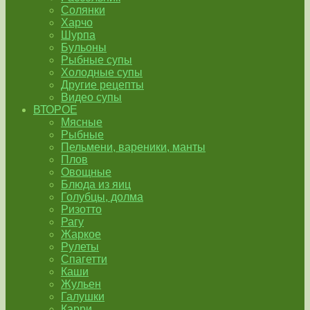
Солянки
Харчо
Шурпа
Бульоны
Рыбные супы
Холодные супы
Другие рецепты
Видео супы
ВТОРОЕ
Мясные
Рыбные
Пельмени, вареники, манты
Плов
Овощные
Блюда из яиц
Голубцы, долма
Ризотто
Рагу
Жаркое
Рулеты
Спагетти
Каши
Жульен
Галушки
Карри