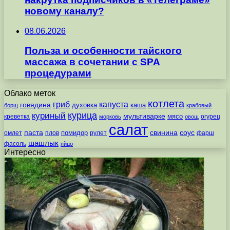
новому каналу?
08.06.2026
Польза и особенности тайского
массажа в сочетании с SPA
процедурами
Облако меток
котлета
гриб
капуста
говядина
духовка
каша
борщ
крабовый
курица
куриный
мультиварке
мясо
креветка
огурец
морковь
овощ
салат
паста
свинина
соус
помидор
омлет
плов
рулет
фарш
шашлык
фасоль
яйцо
Интересно