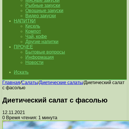
Мясные закуски
Рыбные закуски
Овощные закуски
Видео закуски
НАПИТКИ
Кисель
Компот
Чай, кофе
Другие напитки
ПРОЧЕЕ
Бытовые вопросы
Информация
Новости
Искать
Главная
/
Салаты
/
Диетические салаты
/
Диетический салат
с фасолью
Диетический салат с фасолью
12.11.2021
0
Время чтения: 1 минута