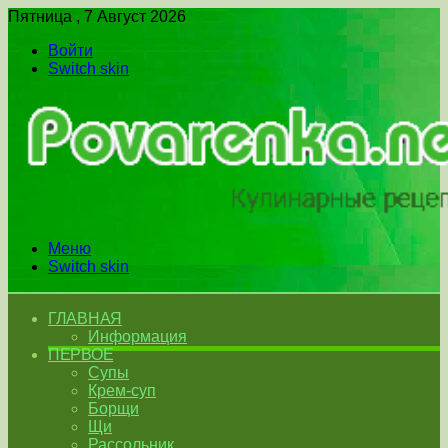
Пятница , 7 Август 2026
Войти
Switch skin
Меню
Switch skin
ГЛАВНАЯ
Информация
ПЕРВОЕ
Супы
Крем-суп
Борщи
Щи
Рассольник