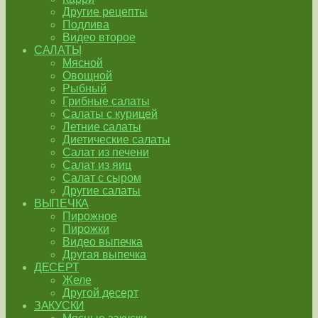
Другие рецепты
Подлива
Видео второе
САЛАТЫ
Мясной
Овощной
Рыбный
Грибные салаты
Салаты с курицей
Летние салаты
Диетические салаты
Салат из печени
Салат из яиц
Салат с сыром
Другие салаты
ВЫПЕЧКА
Пирожное
Пирожки
Видео выпечка
Другая выпечка
ДЕСЕРТ
Желе
Другой десерт
ЗАКУСКИ