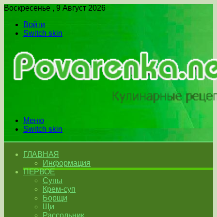
Воскресенье , 9 Август 2026
Войти
Switch skin
Меню
Switch skin
ГЛАВНАЯ
Информация
ПЕРВОЕ
Супы
Крем-суп
Борщи
Щи
Рассольник