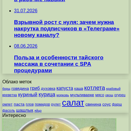
31.07.2026
Взрывной рост с нуля: зачем нужна
накрутка подписчиков в «Телеграме»
новому каналу?
08.06.2026
Польза и особенности тайского
массажа в сочетании с SPA
процедурами
Облако меток
котлета
гриб
капуста
говядина
духовка
каша
борщ
крабовый
курица
куриный
мультиварке
мясо
креветка
огурец
морковь
овощ
салат
паста
свинина
соус
помидор
омлет
плов
рулет
фарш
шашлык
фасоль
яйцо
Интересно