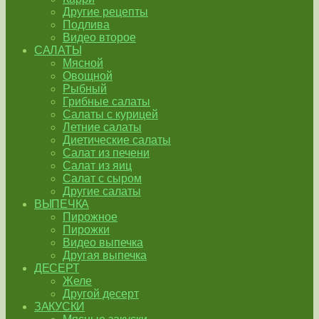
Другие рецепты
Подлива
Видео второе
САЛАТЫ
Мясной
Овощной
Рыбный
Грибные салаты
Салаты с курицей
Летние салаты
Диетические салаты
Салат из печени
Салат из яиц
Салат с сыром
Другие салаты
ВЫПЕЧКА
Пирожное
Пирожки
Видео выпечка
Другая выпечка
ДЕСЕРТ
Желе
Другой десерт
ЗАКУСКИ