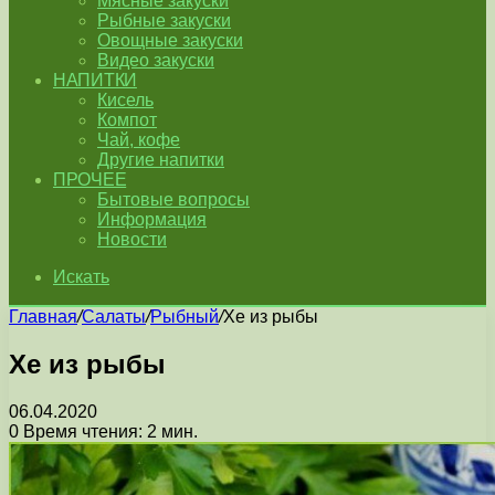
Мясные закуски
Рыбные закуски
Овощные закуски
Видео закуски
НАПИТКИ
Кисель
Компот
Чай, кофе
Другие напитки
ПРОЧЕЕ
Бытовые вопросы
Информация
Новости
Искать
Главная
/
Салаты
/
Рыбный
/
Хе из рыбы
Хе из рыбы
06.04.2020
0
Время чтения: 2 мин.