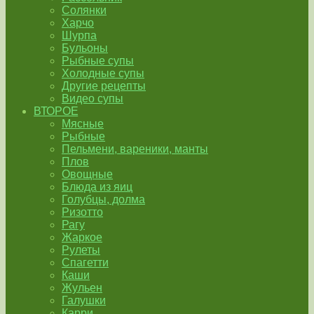
Солянки
Харчо
Шурпа
Бульоны
Рыбные супы
Холодные супы
Другие рецепты
Видео супы
ВТОРОЕ
Мясные
Рыбные
Пельмени, вареники, манты
Плов
Овощные
Блюда из яиц
Голубцы, долма
Ризотто
Рагу
Жаркое
Рулеты
Спагетти
Каши
Жульен
Галушки
Карри