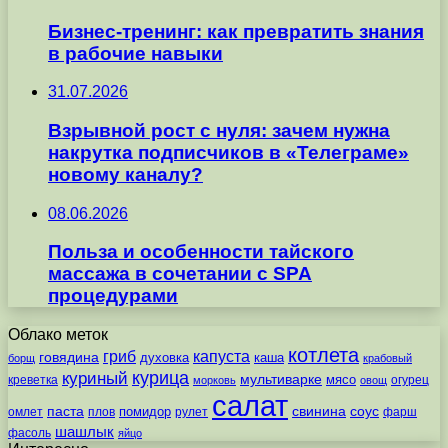
Бизнес-тренинг: как превратить знания
в рабочие навыки
31.07.2026
Взрывной рост с нуля: зачем нужна
накрутка подписчиков в «Телеграме»
новому каналу?
08.06.2026
Польза и особенности тайского
массажа в сочетании с SPA
процедурами
Облако меток
котлета
гриб
капуста
говядина
духовка
каша
борщ
крабовый
курица
куриный
мультиварке
мясо
креветка
огурец
морковь
овощ
салат
паста
свинина
соус
помидор
омлет
плов
рулет
фарш
шашлык
фасоль
яйцо