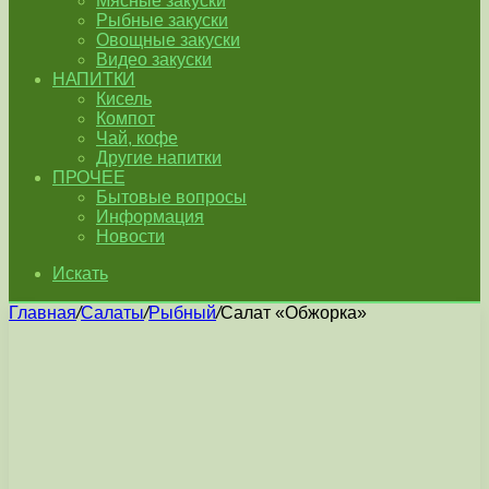
Мясные закуски
Рыбные закуски
Овощные закуски
Видео закуски
НАПИТКИ
Кисель
Компот
Чай, кофе
Другие напитки
ПРОЧЕЕ
Бытовые вопросы
Информация
Новости
Искать
Главная
/
Салаты
/
Рыбный
/
Салат «Обжорка»