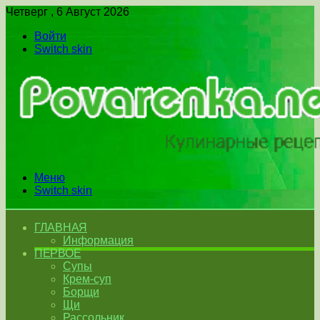
Четверг , 6 Август 2026
Войти
Switch skin
Меню
Switch skin
ГЛАВНАЯ
Информация
ПЕРВОЕ
Супы
Крем-суп
Борщи
Щи
Рассольник