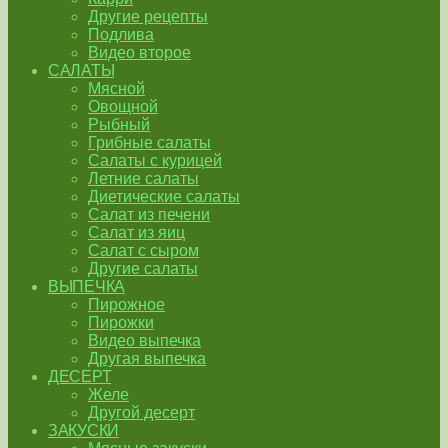
Другие рецепты
Подлива
Видео второе
САЛАТЫ
Мясной
Овощной
Рыбный
Грибные салаты
Салаты с курицей
Летние салаты
Диетические салаты
Салат из печени
Салат из яиц
Салат с сыром
Другие салаты
ВЫПЕЧКА
Пирожное
Пирожки
Видео выпечка
Другая выпечка
ДЕСЕРТ
Желе
Другой десерт
ЗАКУСКИ