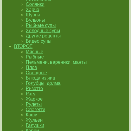
Солянки
Харчо
Шурпа
Бульоны
Рыбные супы
Холодные супы
Другие рецепты
Видео супы
ВТОРОЕ
Мясные
Рыбные
Пельмени, вареники, манты
Плов
Овощные
Блюда из яиц
Голубцы, долма
Ризотто
Рагу
Жаркое
Рулеты
Спагетти
Каши
Жульен
Галушки
Карри